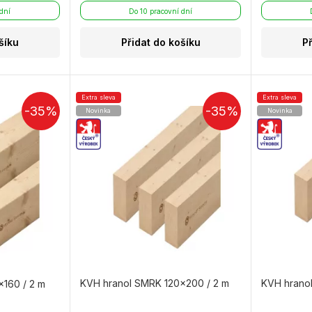
 dní
Do 10 pracovní dní
šíku
Přidat do košíku
P
Extra sleva
Extra sleva
-35%
-35%
Novinka
Novinka
KVH hranol SMRK 120×200 / 2 m
KVH hrano
160 / 2 m