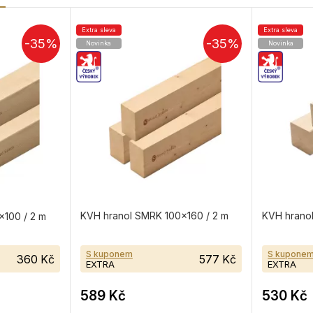
Extra sleva
Extra sleva
-35%
-35%
Novinka
Novinka
KVH hranol SMRK 100×160 / 2 m
KVH hranol
100 / 2 m
S kuponem
S kupone
360 Kč
577 Kč
EXTRA
EXTRA
589 Kč
530 Kč