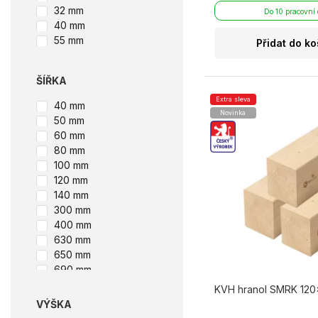
3 m
32 mm
Do 10 pracovní
3.0 m
40 mm
3.5 m
55 mm
Přidat do ko
4 m
4.0 m
ŠÍŘKA
4.5 m
5 m
Extra sleva
40 mm
5.0 m
Novinka
50 mm
6 m
60 mm
7 m
80 mm
8 m
100 mm
9 m
120 mm
10 m
140 mm
11 m
300 mm
12 m
400 mm
13 m
630 mm
650 mm
690 mm
KVH hranol SMRK 120×
VÝŠKA