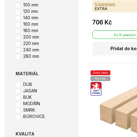
S kuponem
100 mm
EXTRA
120 mm
140 mm
706 Kč
160 mm
180 mm
Do 10 pracovní
200 mm
220 mm
Přidat do ko
240 mm
280 mm
Extra sleva
MATERIÁL
Novinka
DUB
JASAN
BUK
MODŘÍN
SMRK
BOROVICE
KVALITA