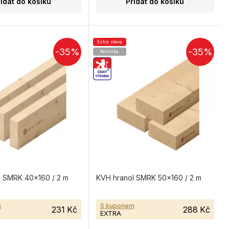
řidat do košíku
Přidat do košíku
Extra sleva
-35%
-35%
Novinka
l SMRK 40×160 / 2 m
KVH hranol SMRK 50×160 / 2 m
m
S kuponem
231 Kč
288 Kč
EXTRA