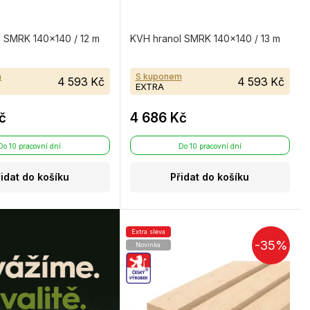
 SMRK 140×140 / 12 m
KVH hranol SMRK 140×140 / 13 m
m
S kuponem
4 593 Kč
4 593 Kč
EXTRA
č
4 686 Kč
Do 10 pracovní dní
Do 10 pracovní dní
řidat do košíku
Přidat do košíku
Extra sleva
-35%
Novinka