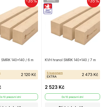
-35%
-35%
Novinka
l SMRK 140×140 / 6 m
KVH hranol SMRK 140×140 / 7 m
m
S kuponem
2 120 Kč
2 473 Kč
EXTRA
č
2 523 Kč
Do 10 pracovní dní
Do 10 pracovní dní