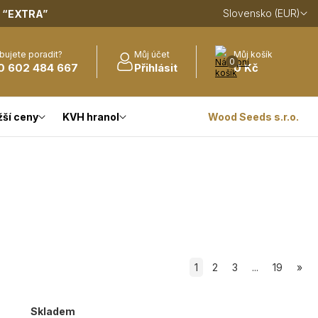
Slovensko (EUR)
m
“EXTRA”
bujete poradit?
Můj účet
Můj košík
0
0 602 484 667
Přihlásit
0 Kč
žší ceny
KVH hranol
Wood Seeds s.r.o.
1
2
3
...
19
»
Skladem