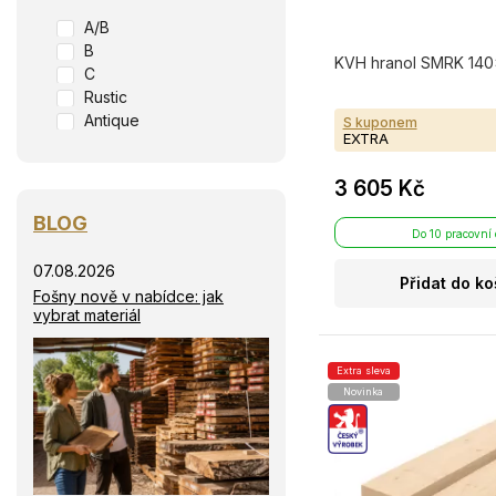
A/B
B
KVH hranol SMRK 140×
C
Rustic
Antique
S kuponem
EXTRA
3 605 Kč
BLOG
Do 10 pracovní
07.08.2026
Přidat do ko
Fošny nově v nabídce: jak
vybrat materiál
Extra sleva
Novinka