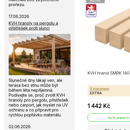
Novinka
prořezu.
17.06.2026
KVH hranoly na pergolu a
přístřešek proti slunci
KVH hranol SMRK 140
Slunečné dny lákají ven, ale
terasa bez stínu může být
S kuponem
během léta nepříjemná.
EXTRA
Podívejte se, proč zvolit KVH
hranoly pro pergolu, přístřešek
nebo carport, jak myslet na UV
1 442 Kč
ochranu a co připravit pro
rychlou poptávku materiálu.
Do 10 pracovní
02.06.2026