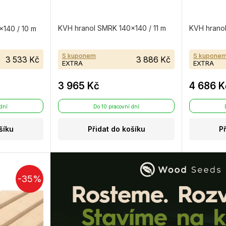
KVH hranol SMRK 140×140 / 11 m
KVH hranol
140 / 10 m
S kuponem
S kupone
3 533 Kč
3 886 Kč
EXTRA
EXTRA
3 965 Kč
4 686 K
 dní
Do 10 pracovní dní
šíku
Přidat do košíku
P
-35%