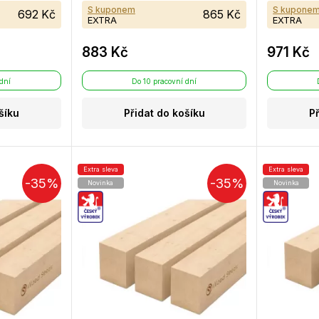
S kuponem
S kupone
692 Kč
865 Kč
EXTRA
EXTRA
883 Kč
971 Kč
 dní
Do 10 pracovní dní
šíku
Přidat do košíku
P
Extra sleva
Extra sleva
-35%
-35%
Novinka
Novinka