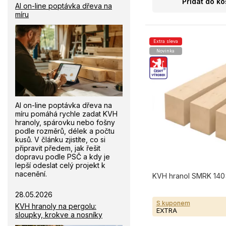
Přidat do ko
AI on-line poptávka dřeva na
míru
Extra sleva
Novinka
AI on-line poptávka dřeva na
míru pomáhá rychle zadat KVH
hranoly, spárovku nebo fošny
podle rozměrů, délek a počtu
kusů. V článku zjistíte, co si
připravit předem, jak řešit
dopravu podle PSČ a kdy je
lepší odeslat celý projekt k
nacenění.
KVH hranol SMRK 140
28.05.2026
S kuponem
KVH hranoly na pergolu:
EXTRA
sloupky, krokve a nosníky