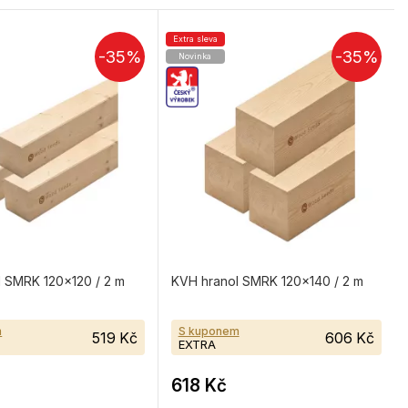
Extra sleva
-35%
-35%
Novinka
 SMRK 120×120 / 2 m
KVH hranol SMRK 120×140 / 2 m
m
S kuponem
519 Kč
606 Kč
EXTRA
618 Kč