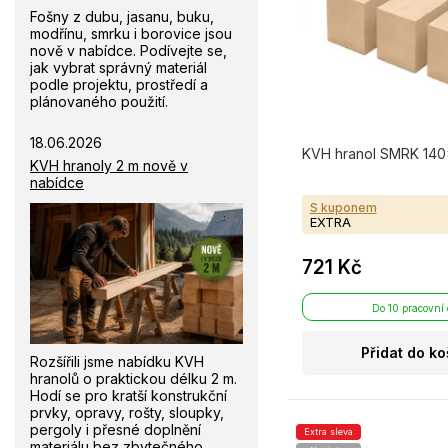
Fošny z dubu, jasanu, buku,
modřínu, smrku i borovice jsou
nově v nabídce. Podívejte se,
jak vybrat správný materiál
podle projektu, prostředí a
plánovaného použití.
18.06.2026
KVH hranol SMRK 140×
KVH hranoly 2 m nově v
nabídce
S kuponem
EXTRA
721 Kč
Do 10 pracovní
Přidat do ko
Rozšířili jsme nabídku KVH
hranolů o praktickou délku 2 m.
Hodí se pro kratší konstrukční
prvky, opravy, rošty, sloupky,
pergoly i přesné doplnění
Extra sleva
materiálu bez zbytečného