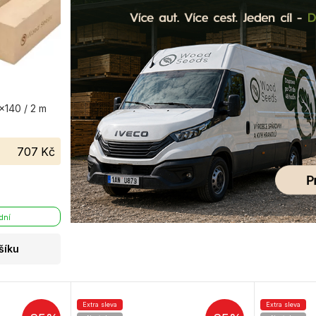
140 / 2 m
707 Kč
 dní
šíku
Extra sleva
Extra sleva