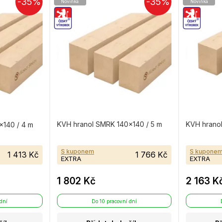
-35%
-35%
Novinka
Novinka
KVH hranol SMRK 140×140 / 5 m
KVH hrano
×140 / 4 m
S kuponem
S kupone
1 413 Kč
1 766 Kč
EXTRA
EXTRA
1 802 Kč
2 163 K
 dní
Do 10 pracovní dní