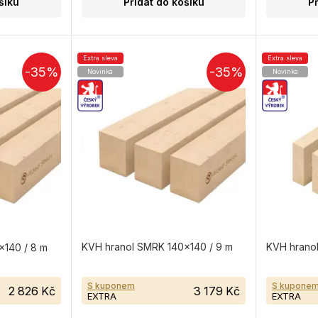
šíku
Přidat do košíku
P
Extra sleva
Extra sleva
-35%
-35%
Novinka
Novinka
KVH hranol SMRK 140×140 / 9 m
KVH hrano
×140 / 8 m
S kuponem
S kupone
2 826 Kč
3 179 Kč
EXTRA
EXTRA