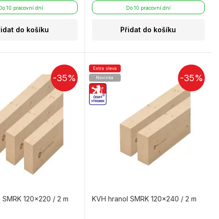
Do 10 pracovní dní
Do 10 pracovní dní
řidat do košíku
Přidat do košíku
Extra sleva
-35%
-35%
Novinka
l SMRK 120×220 / 2 m
KVH hranol SMRK 120×240 / 2 m