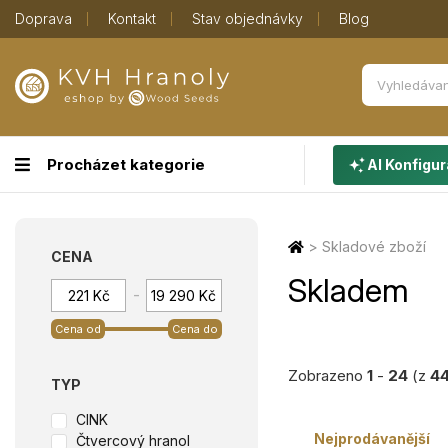
Doprava
Kontakt
Stav objednávky
Blog
Procházet kategorie
AI Konfigur
>
Skladové zboží
CENA
Skladem
-
Cena od
Cena do
Zobrazeno
1
-
24
(z
4
TYP
CINK
Nejprodávanější
Čtvercový hranol