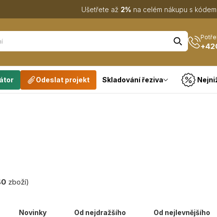
Ušetřete až
2%
na celém nákupu s kóde
Potře
+42
átor
Odeslat projekt
Skladování řeziva
Nejni
40
zboží)
Novinky
Od nejdražšího
Od nejlevnějšího