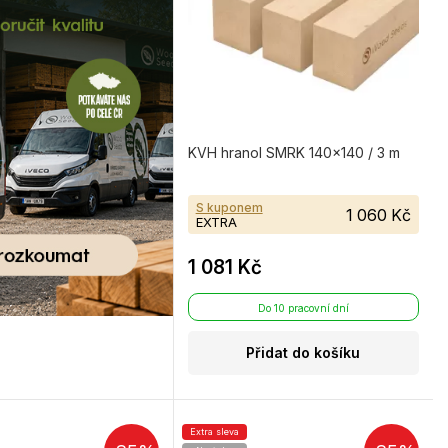
KVH hranol SMRK 140×140 / 3 m
S kuponem
1 060 Kč
EXTRA
1 081 Kč
Do 10 pracovní dní
Přidat do košíku
Extra sleva