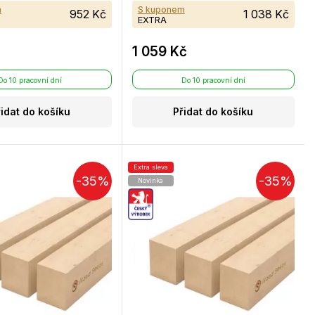
m
S kuponem
952 Kč
1 038 Kč
EXTRA
1 059 Kč
Do 10 pracovní dní
Do 10 pracovní dní
řidat do košíku
Přidat do košíku
Extra sleva
-35%
-35%
Novinka