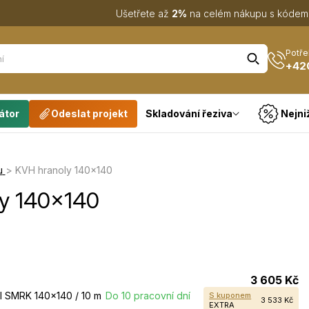
Ušetřete až
2%
na celém nákupu s kóde
Potře
+42
átor
Odeslat projekt
Skladování řeziva
Nejni
u
>
KVH hranoly 140×140
y 140×140
3 605 Kč
l SMRK 140×140 / 10 m
Do 10 pracovní dní
S kuponem
3 533 Kč
EXTRA