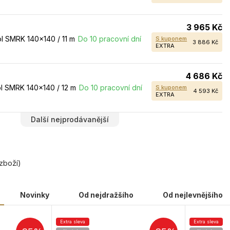
3 965 Kč
l SMRK 140×140 / 11 m
Do 10 pracovní dní
S kuponem
3 886 Kč
EXTRA
4 686 Kč
l SMRK 140×140 / 12 m
Do 10 pracovní dní
S kuponem
4 593 Kč
EXTRA
Další nejprodávanější
zboží)
Novinky
Od nejdražšího
Od nejlevnějšího
Extra sleva
Extra sleva