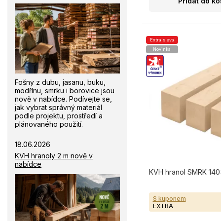
Přidat do ko
Extra sleva
Novinka
Fošny z dubu, jasanu, buku,
modřínu, smrku i borovice jsou
nově v nabídce. Podívejte se,
jak vybrat správný materiál
podle projektu, prostředí a
plánovaného použití.
18.06.2026
KVH hranoly 2 m nově v
nabídce
KVH hranol SMRK 140×
S kuponem
EXTRA