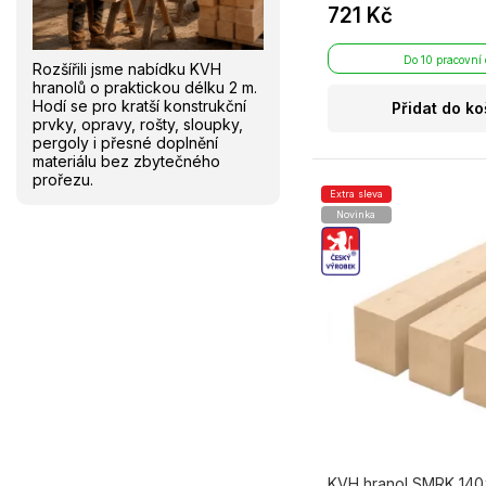
721 Kč
Do 10 pracovní
Rozšířili jsme nabídku KVH
hranolů o praktickou délku 2 m.
Hodí se pro kratší konstrukční
Přidat do ko
prvky, opravy, rošty, sloupky,
pergoly i přesné doplnění
materiálu bez zbytečného
prořezu.
Extra sleva
Novinka
KVH hranol SMRK 140