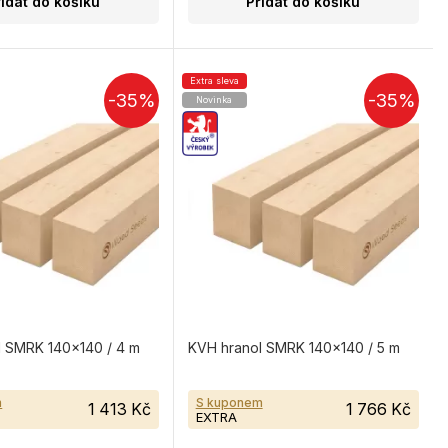
řidat do košíku
Přidat do košíku
Extra sleva
-35%
-35%
Novinka
l SMRK 140×140 / 4 m
KVH hranol SMRK 140×140 / 5 m
m
S kuponem
1 413 Kč
1 766 Kč
EXTRA