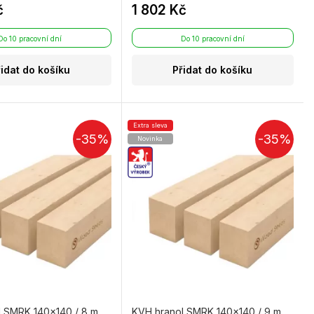
č
1 802 Kč
Do 10 pracovní dní
Do 10 pracovní dní
řidat do košíku
Přidat do košíku
Extra sleva
-35%
-35%
Novinka
l SMRK 140×140 / 8 m
KVH hranol SMRK 140×140 / 9 m