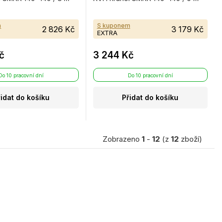
m
S kuponem
2 826 Kč
3 179 Kč
EXTRA
č
3 244 Kč
Do 10 pracovní dní
Do 10 pracovní dní
řidat do košíku
Přidat do košíku
Zobrazeno
1
-
12
(z
12
zboží)