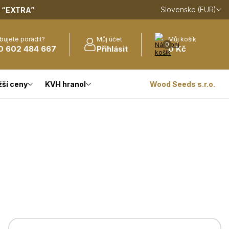
Slovensko (EUR)
m
“EXTRA”
bujete poradit?
Můj účet
Můj košík
0
0 602 484 667
Přihlásit
0 Kč
žší ceny
KVH hranol
Wood Seeds s.r.o.