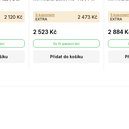
S kuponem
S kupone
2 120 Kč
2 473 Kč
EXTRA
EXTRA
2 523 Kč
2 884 K
 dní
Do 10 pracovní dní
šíku
Přidat do košíku
P