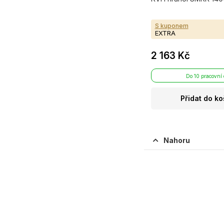
S kuponem
EXTRA
2 163 Kč
Do 10 pracovní
Přidat do ko
Nahoru