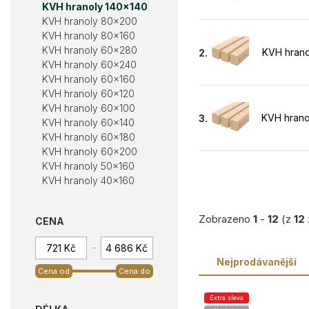
KVH hranoly 140×140
KVH hranoly 80×200
KVH hranoly 80×160
KVH hranoly 60×280
KVH hrano
2.
KVH hranoly 60×240
KVH hranoly 60×160
KVH hranoly 60×120
KVH hranoly 60×100
KVH hrano
3.
KVH hranoly 60×140
KVH hranoly 60×180
KVH hranoly 60×200
KVH hranoly 50×160
KVH hranoly 40×160
Zobrazeno
1
-
12
(z
12
CENA
-
Nejprodávanější
Cena od
Cena do
Extra sleva