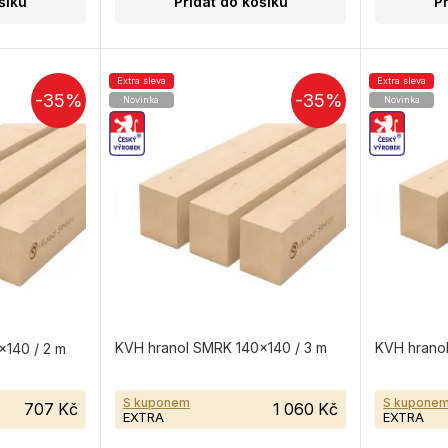
šíku
Přidat do košíku
P
Extra sleva
Extra sleva
-35%
-35%
Novinka
Novinka
KVH hranol SMRK 140×140 / 3 m
KVH hrano
140 / 2 m
S kuponem
S kupone
707 Kč
1 060 Kč
EXTRA
EXTRA