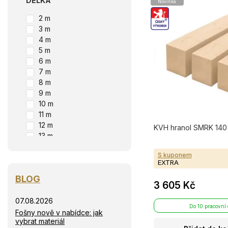
DÉLKA
Novinka
2 m
3 m
4 m
5 m
6 m
7 m
8 m
9 m
10 m
11 m
12 m
KVH hranol SMRK 140×
13 m
S kuponem
EXTRA
BLOG
3 605 Kč
07.08.2026
Do 10 pracovní
Fošny nově v nabídce: jak
vybrat materiál