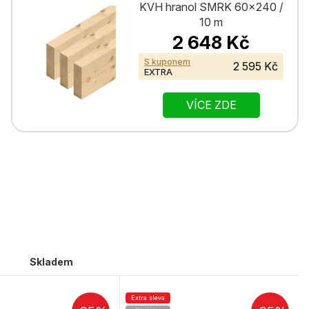
KVH hranol SMRK 60×240 /
10 m
2 648 Kč
S kuponem
2 595 Kč
EXTRA
VÍCE ZDE
Skladem
Extra sleva