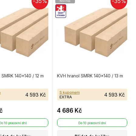
-35%
-35%
Novinka
 SMRK 140×140 / 12 m
KVH hranol SMRK 140×140 / 13 m
m
S kuponem
4 593 Kč
4 593 Kč
EXTRA
č
4 686 Kč
Do 10 pracovní dní
Do 10 pracovní dní