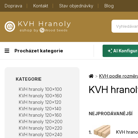
Doprava
Kontakt
Stav objednávky
Blog
Procházet kategorie
AI Konfigur
>
KVH podle rozměr
KATEGORIE
KVH hranol
KVH hranoly 100×100
KVH hranoly 100×160
KVH hranoly 120×120
KVH hranoly 120×140
NEJPRODÁVANĚJŠÍ
KVH hranoly 120×160
KVH hranoly 120×200
KVH hranoly 120×220
KVH hrano
1.
KVH hranoly 120×240