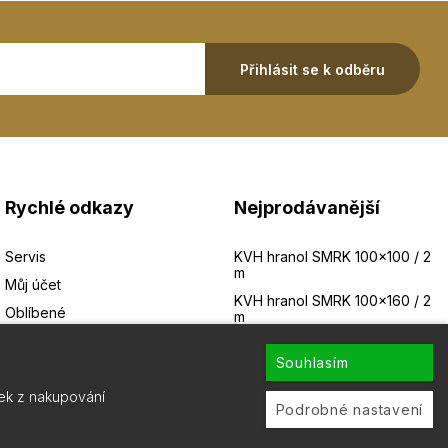
Přihlásit se k odběru
Rychlé odkazy
Nejprodávanější
Servis
KVH hranol SMRK 100×100 / 2
m
Můj účet
KVH hranol SMRK 100×160 / 2
Oblíbené
m
Porovnání
KVH hranol SMRK 120×120 / 2
m
Souhlasím
Stav objednávky
KVH hranol SMRK 120×140 / 2
tek z nakupování
m
Podrobné nastavení
KVH hranol SMRK 120×160 / 2