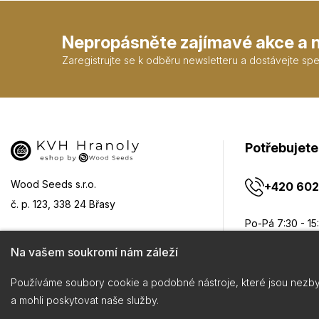
Nepropásněte zajímavé akce a 
Zaregistrujte se k odběru newsletteru a dostávejte spec
Potřebujete
Wood Seeds s.r.o.
+420 602
č. p. 123, 338 24 Břasy
Po-Pá 7:30 - 15
Zobrazit na mapě
Na vašem soukromí nám záleží
info@woo
Používáme soubory cookie a podobné nástroje, které jsou nezby
a mohli poskytovat naše služby.