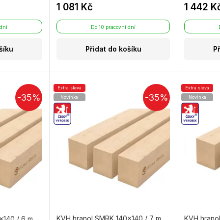
1 081 Kč
1 442 K
 dní
Do 10 pracovní dní
šíku
Přidat do košíku
P
Extra sleva
Extra sleva
-35%
-35%
Novinka
Novinka
KVH hranol SMRK 140×140 / 7 m
KVH hrano
×140 / 6 m