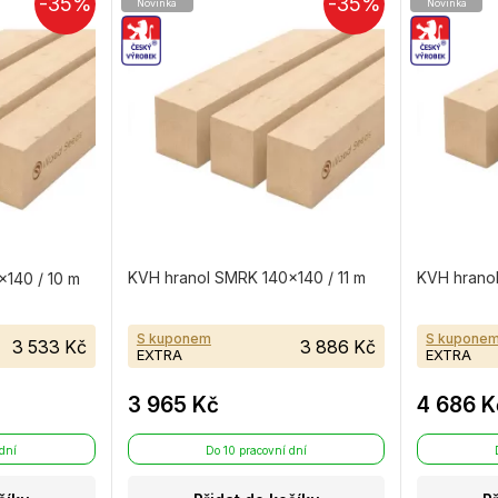
-35%
-35%
Novinka
Novinka
KVH hranol SMRK 140×140 / 11 m
KVH hranol
140 / 10 m
S kuponem
S kupone
3 533 Kč
3 886 Kč
EXTRA
EXTRA
3 965 Kč
4 686 K
 dní
Do 10 pracovní dní