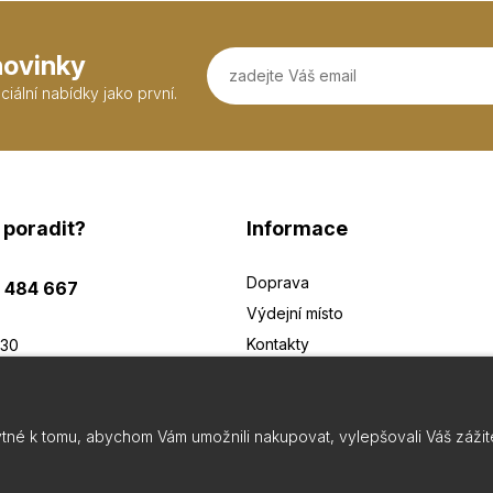
novinky
iální nabídky jako první.
 poradit?
Informace
Doprava
 484 667
Výdejní místo
Kontakty
:30
Obchodní podmínky
GDPR
dseedseshop.cz
tné k tomu, abychom Vám umožnili nakupovat, vylepšovali Váš záži