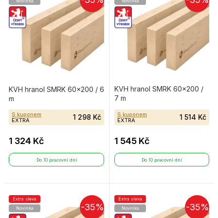
Novinka
Novinka
KVH hranol SMRK 60×200 /
KVH hranol SMRK 60×200 / 6
7 m
m
S kuponem
S kuponem
1 298 Kč
1 514 Kč
EXTRA
EXTRA
1 324 Kč
1 545 Kč
Do 10 pracovní dní
Do 10 pracovní dní
Extra sleva
Extra sleva
-35%
-35%
Novinka
Novinka