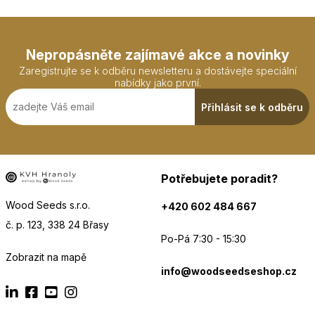
Nepropásněte zajímavé akce a novinky
Zaregistrujte se k odběru newsletteru a dostávejte speciální
nabídky jako první.
Přihlásit se k odběru
Potřebujete poradit?
Wood Seeds s.r.o.
+420 602 484 667
č. p. 123, 338 24 Břasy
Po-Pá 7:30 - 15:30
Zobrazit na mapě
info@woodseedseshop.cz