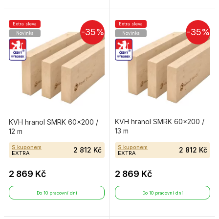
Extra sleva
Extra sleva
-35%
-35%
Novinka
Novinka
KVH hranol SMRK 60×200 /
KVH hranol SMRK 60×200 /
13 m
12 m
S kuponem
S kuponem
2 812 Kč
2 812 Kč
EXTRA
EXTRA
2 869 Kč
2 869 Kč
Do 10 pracovní dní
Do 10 pracovní dní