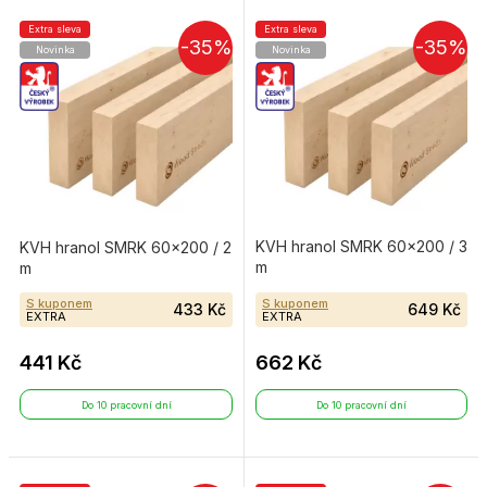
Extra sleva
Extra sleva
-35%
-35%
Novinka
Novinka
KVH hranol SMRK 60×200 / 3
KVH hranol SMRK 60×200 / 2
m
m
S kuponem
S kuponem
433 Kč
649 Kč
EXTRA
EXTRA
441 Kč
662 Kč
Do 10 pracovní dní
Do 10 pracovní dní