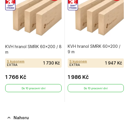
KVH hranol SMRK 60×200 /
KVH hranol SMRK 60×200 / 8
9 m
m
S kuponem
S kuponem
1 730 Kč
1 947 Kč
EXTRA
EXTRA
1 766 Kč
1 986 Kč
Do 10 pracovní dní
Do 10 pracovní dní
Nahoru