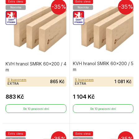
Extra sleva
Extra sleva
-35%
-35%
Novinka
Novinka
KVH hranol SMRK 60×200 / 5
KVH hranol SMRK 60×200 / 4
m
m
S kuponem
S kuponem
865 Kč
1 081 Kč
EXTRA
EXTRA
883 Kč
1 104 Kč
Do 10 pracovní dní
Do 10 pracovní dní
Extra sleva
Extra sleva
-35%
-35%