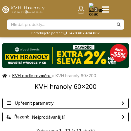
0
Potřebujete poradit?
+420 602 484 667
>
KVH podle rozměru
>
KVH hranoly 60×200
KVH hranoly 60×200
Upřesnit parametry
Řazení:
Zobrazeno
1
-
12
(z
12
zboží)