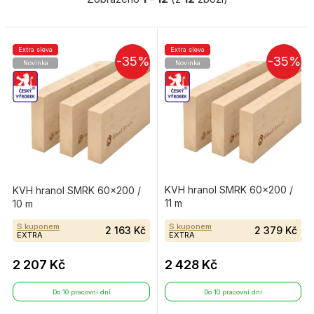
Extra sleva
Extra sleva
-35%
-35%
Novinka
Novinka
KVH hranol SMRK 60×200 /
KVH hranol SMRK 60×200 /
11 m
10 m
S kuponem
S kuponem
2 163 Kč
2 379 Kč
EXTRA
EXTRA
2 207 Kč
2 428 Kč
Do 10 pracovní dní
Do 10 pracovní dní