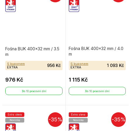
Fošna BUK 400×32 mm / 4.0
Fošna BUK 400×32 mm / 3.5
m
m
S kuponem
S kuponem
956 Kč
1 093 Kč
EXTRA
EXTRA
976 Kč
1 115 Kč
Do 10 pracovní dní
Do 10 pracovní dní
Extra sleva
Extra sleva
-35%
-35%
Novinka
Novinka