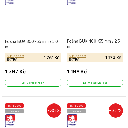
Fošna BUK 400×55 mm / 2.5
Fošna BUK 300×55 mm / 5.0
m
m
S kuponem
S kuponem
1 761 Kč
1 174 Kč
EXTRA
EXTRA
1 797 Kč
1 198 Kč
Do 10 pracovní dní
Do 10 pracovní dní
Extra sleva
Extra sleva
-35%
-35%
Novinka
Novinka