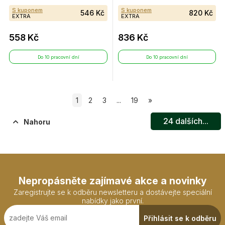
S kuponem
S kuponem
546 Kč
820 Kč
EXTRA
EXTRA
558 Kč
836 Kč
Do 10 pracovní dní
Do 10 pracovní dní
1
2
3
...
19
»
24
dalších...
Nahoru
Nepropásněte zajímavé akce a novinky
Zaregistrujte se k odběru newsletteru a dostávejte speciální
nabídky jako první.
Přihlásit se k odběru