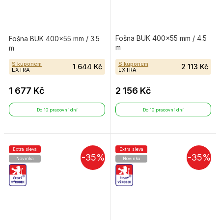
Fošna BUK 400×55 mm / 4.5
Fošna BUK 400×55 mm / 3.5
m
m
S kuponem
S kuponem
1 644 Kč
2 113 Kč
EXTRA
EXTRA
1 677 Kč
2 156 Kč
Do 10 pracovní dní
Do 10 pracovní dní
Extra sleva
Extra sleva
-35%
-35%
Novinka
Novinka