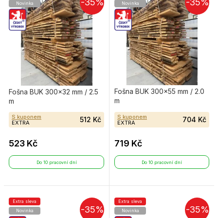
-35%
-35%
Novinka
Novinka
Fošna BUK 300×55 mm / 2.0
Fošna BUK 300×32 mm / 2.5
m
m
S kuponem
S kuponem
512 Kč
704 Kč
EXTRA
EXTRA
523 Kč
719 Kč
Do 10 pracovní dní
Do 10 pracovní dní
Extra sleva
Extra sleva
-35%
-35%
Novinka
Novinka