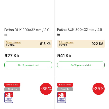
Fošna BUK 300×32 mm / 4.5
Fošna BUK 300×32 mm / 3.0
m
m
S kuponem
S kuponem
615 Kč
922 Kč
EXTRA
EXTRA
627 Kč
941 Kč
Do 10 pracovní dní
Do 10 pracovní dní
Extra sleva
Extra sleva
-35%
-35%
Novinka
Novinka