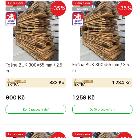
Extra sleva
Extra sleva
-35%
-35%
Novinka
Novinka
Fošna BUK 300×55 mm / 3.5
Fošna BUK 300×55 mm / 2.5
m
m
S kuponem
S kuponem
882 Kč
1 234 Kč
EXTRA
EXTRA
900 Kč
1 259 Kč
Do 10 pracovní dní
Do 10 pracovní dní
Extra sleva
Extra sleva