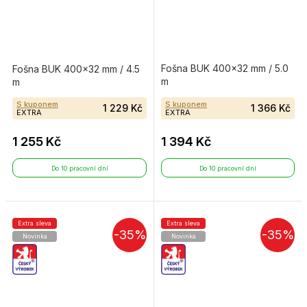
Fošna BUK 400×32 mm / 5.0
Fošna BUK 400×32 mm / 4.5
m
m
S kuponem
S kuponem
1 229 Kč
1 366 Kč
EXTRA
EXTRA
1 255 Kč
1 394 Kč
Do 10 pracovní dní
Do 10 pracovní dní
Extra sleva
Extra sleva
-35%
-35%
Novinka
Novinka