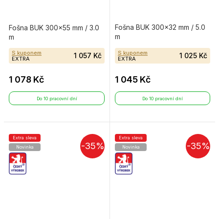
Fošna BUK 300×32 mm / 5.0
Fošna BUK 300×55 mm / 3.0
m
m
S kuponem
S kuponem
1 057 Kč
1 025 Kč
EXTRA
EXTRA
1 078 Kč
1 045 Kč
Do 10 pracovní dní
Do 10 pracovní dní
Extra sleva
Extra sleva
-35%
-35%
Novinka
Novinka