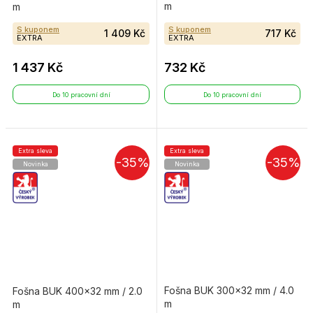
m
m
S kuponem
S kuponem
1 409 Kč
717 Kč
EXTRA
EXTRA
1 437 Kč
732 Kč
Do 10 pracovní dní
Do 10 pracovní dní
Extra sleva
Extra sleva
-35%
-35%
Novinka
Novinka
Fošna BUK 300×32 mm / 4.0
Fošna BUK 400×32 mm / 2.0
m
m