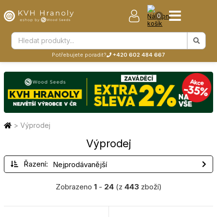
0
Potřebujete poradit?
+420 602 484 667
>
Výprodej
Výprodej
Řazení:
Zobrazeno
1
-
24
(z
443
zboží)