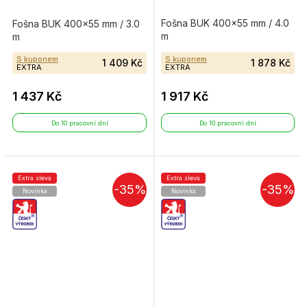
Fošna BUK 400×55 mm / 4.0
Fošna BUK 400×55 mm / 3.0
m
m
S kuponem
S kuponem
1 409 Kč
1 878 Kč
EXTRA
EXTRA
1 437 Kč
1 917 Kč
Do 10 pracovní dní
Do 10 pracovní dní
Extra sleva
Extra sleva
-35%
-35%
Novinka
Novinka