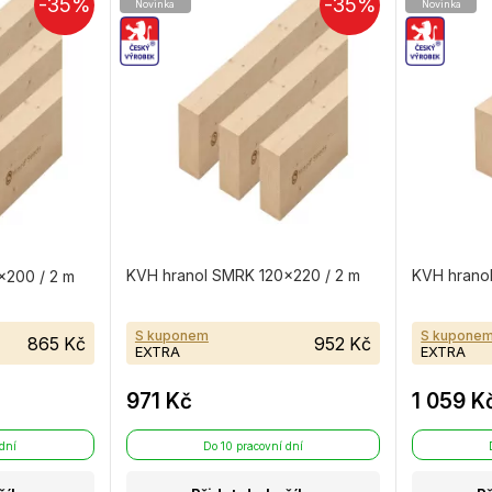
-35%
-35%
Novinka
Novinka
KVH hranol SMRK 120×220 / 2 m
KVH hrano
×200 / 2 m
S kuponem
S kupone
865 Kč
952 Kč
EXTRA
EXTRA
971 Kč
1 059 K
 dní
Do 10 pracovní dní