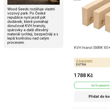
Wood Seeds rozšiřuje vlastní
vozový park. Po České
republice nyní jezdí pět
dodávek, které pomáhají
doručovat KVH hranoly,
spárovky a další dřevěný
materiál rychleji, bezpečněji a s
lepší kontrolou nad celým
procesem.
KVH hranol SMRK 60×
S kuponem
EXTRA
1 788 Kč
Do 10 pracovní
Přidat do ko