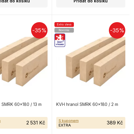
řidat do košíku
Přidat do košíku
Extra sleva
-35%
-35%
Novinka
l SMRK 60×180 / 13 m
KVH hranol SMRK 60×180 / 2 m
m
S kuponem
2 531 Kč
389 Kč
EXTRA