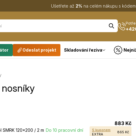
Ušetřete až
2%
na celém nákupu s kóde
Potře
+42
átor
Odeslat projekt
Skladování řeziva
Nejni
y
 nosníky
883 Kč
l SMRK 120×200 / 2 m
Do 10 pracovní dní
S kuponem
865 Kč
EXTRA