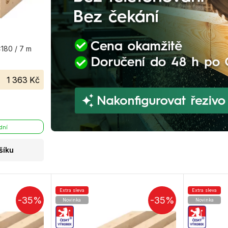
180 / 7 m
1 363 Kč
 dní
šíku
Extra sleva
Extra sleva
-35%
-35%
Novinka
Novinka