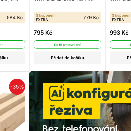
S kuponem
S kupone
584 Kč
779 Kč
EXTRA
EXTRA
795 Kč
993 Kč
 dní
Do 10 pracovní dní
šíku
Přidat do košíku
P
-35%