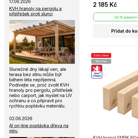
17.06.2026
2 185 Kč
KVH hranoly na pergolu a
přístřešek proti slunci
Do 10 pracovní
Přidat do ko
Extra sleva
Novinka
Slunečné dny lákají ven, ale
terasa bez stínu může být
během léta nepříjemná.
Podívejte se, proč zvolit KVH
hranoly pro pergolu, přístřešek
nebo carport, jak myslet na UV
ochranu a co připravit pro
rychlou poptávku materiálu.
02.06.2026
AI on-line poptávka dřeva na
míru
KVH hranol SMRK 60×