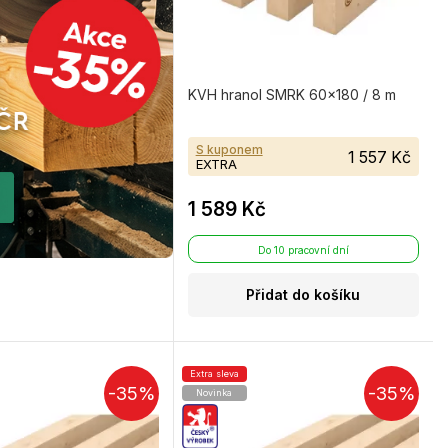
KVH hranol SMRK 60×180 / 8 m
S kuponem
1 557 Kč
EXTRA
1 589 Kč
Do 10 pracovní dní
Přidat do košíku
Extra sleva
-35%
-35%
Novinka