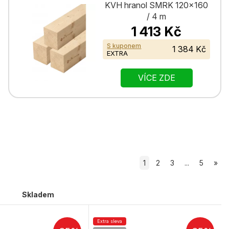
KVH hranol SMRK 120×160
/ 4 m
1 413 Kč
S kuponem
1 384 Kč
EXTRA
VÍCE ZDE
1
2
3
...
5
»
Skladem
Extra sleva