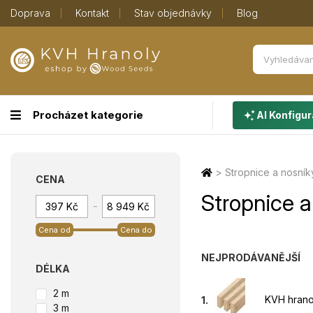
Doprava
Kontakt
Stav objednávky
Blog
Procházet kategorie
AI Konfigur
>
Stropnice a nosník
CENA
Stropnice a
-
Cena od
Cena do
NEJPRODÁVANĚJŠÍ
DÉLKA
2 m
KVH hrano
1.
3 m