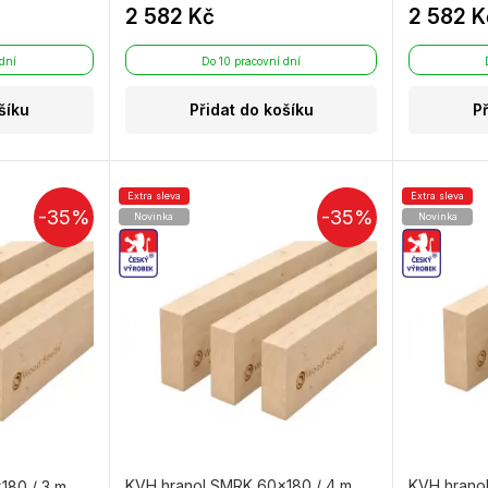
2 582 Kč
2 582 K
 dní
Do 10 pracovní dní
šíku
Přidat do košíku
P
Extra sleva
Extra sleva
-35%
-35%
Novinka
Novinka
KVH hranol SMRK 60×180 / 4 m
KVH hrano
180 / 3 m