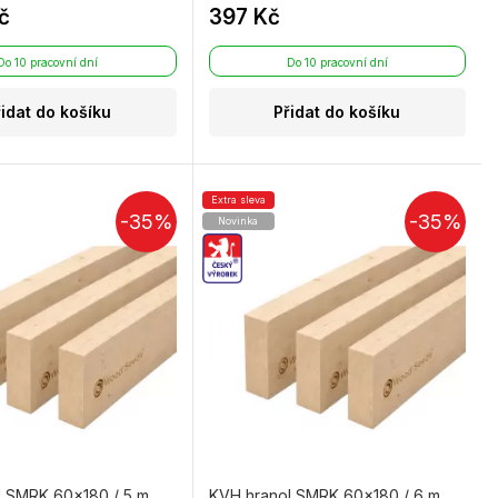
č
397 Kč
Do 10 pracovní dní
Do 10 pracovní dní
řidat do košíku
Přidat do košíku
Extra sleva
-35%
-35%
Novinka
l SMRK 60×180 / 5 m
KVH hranol SMRK 60×180 / 6 m