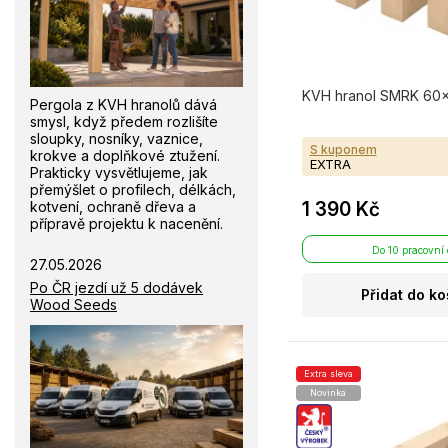
KVH hranol SMRK 60×
Pergola z KVH hranolů dává
smysl, když předem rozlišíte
sloupky, nosníky, vaznice,
S kuponem
krokve a doplňkové ztužení.
EXTRA
Prakticky vysvětlujeme, jak
přemýšlet o profilech, délkách,
kotvení, ochraně dřeva a
1 390 Kč
přípravě projektu k nacenění.
Do 10 pracovní
27.05.2026
Po ČR jezdí už 5 dodávek
Přidat do ko
Wood Seeds
Extra sleva
Novinka