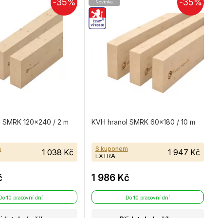
-35%
-35%
Novinka
l SMRK 120×240 / 2 m
KVH hranol SMRK 60×180 / 10 m
m
S kuponem
1 038 Kč
1 947 Kč
EXTRA
č
1 986 Kč
Do 10 pracovní dní
Do 10 pracovní dní