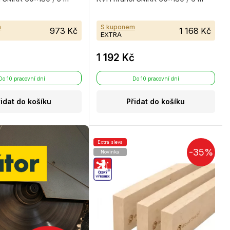
m
S kuponem
973 Kč
1 168 Kč
EXTRA
1 192 Kč
Do 10 pracovní dní
Do 10 pracovní dní
řidat do košíku
Přidat do košíku
Extra sleva
-35%
Novinka