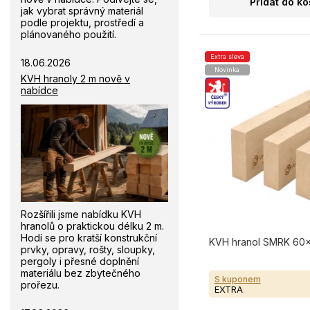
Přidat do ko
jak vybrat správný materiál
podle projektu, prostředí a
plánovaného použití.
Extra sleva
18.06.2026
Novinka
KVH hranoly 2 m nově v
nabídce
Rozšířili jsme nabídku KVH
hranolů o praktickou délku 2 m.
Hodí se pro kratší konstrukční
KVH hranol SMRK 60×1
prvky, opravy, rošty, sloupky,
pergoly i přesné doplnění
materiálu bez zbytečného
S kuponem
prořezu.
EXTRA