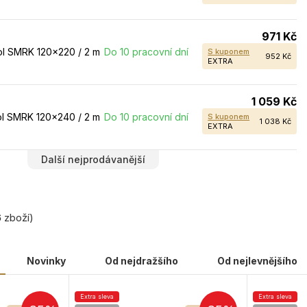
971 Kč
l SMRK 120×220 / 2 m
Do 10 pracovní dní
S kuponem
952 Kč
EXTRA
1 059 Kč
l SMRK 120×240 / 2 m
Do 10 pracovní dní
S kuponem
1 038 Kč
EXTRA
Další nejprodávanější
6
zboží)
Novinky
Od nejdražšího
Od nejlevnějšího
Extra sleva
Extra sleva