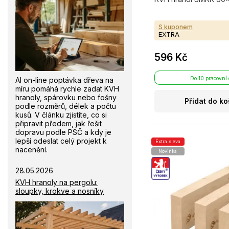
S kuponem
EXTRA
596 Kč
Do 10 pracovní
AI on-line poptávka dřeva na
míru pomáhá rychle zadat KVH
hranoly, spárovku nebo fošny
Přidat do ko
podle rozměrů, délek a počtu
kusů. V článku zjistíte, co si
připravit předem, jak řešit
dopravu podle PSČ a kdy je
lepší odeslat celý projekt k
Extra sleva
nacenění.
Novinka
28.05.2026
KVH hranoly na pergolu:
sloupky, krokve a nosníky