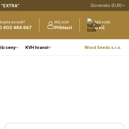
Slovensko (EUR)
m
“EXTRA”
bujete poradit?
Můj účet
Můj košík
0
0 602 484 667
Přihlásit
0 Kč
žší ceny
KVH hranol
Wood Seeds s.r.o.