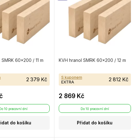
l SMRK 60×200 / 11 m
KVH hranol SMRK 60×200 / 12 m
m
S kuponem
2 379 Kč
2 812 Kč
EXTRA
č
2 869 Kč
Do 10 pracovní dní
Do 10 pracovní dní
řidat do košíku
Přidat do košíku