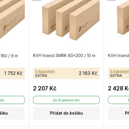
KVH hranol SMRK 60×200 / 10 m
KVH hrano
180 / 9 m
S kuponem
S kupone
1 752 Kč
2 163 Kč
EXTRA
EXTRA
2 207 Kč
2 428 K
 dní
Do 10 pracovní dní
šíku
Přidat do košíku
P