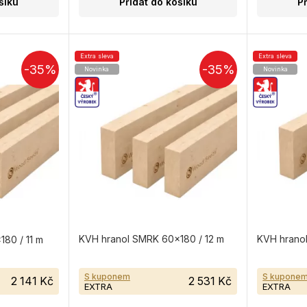
šíku
Přidat do košíku
P
Extra sleva
Extra sleva
-35%
-35%
Novinka
Novinka
KVH hranol SMRK 60×180 / 12 m
KVH hrano
80 / 11 m
S kuponem
S kupone
2 141 Kč
2 531 Kč
EXTRA
EXTRA