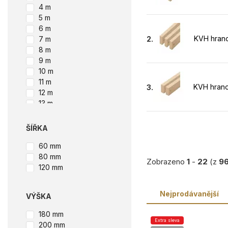
4 m
5 m
6 m
KVH hrano
2.
7 m
8 m
9 m
10 m
11 m
KVH hrano
3.
12 m
13 m
ŠÍŘKA
60 mm
80 mm
Zobrazeno
1
-
22
(z
9
120 mm
Nejprodávanější
VÝŠKA
180 mm
Extra sleva
200 mm