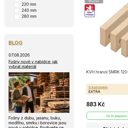
Novinka
220 mm
240 mm
280 mm
BLOG
07.08.2026
Fošny nově v nabídce: jak
vybrat materiál
KVH hranol SMRK 120
S kuponem
EXTRA
883 Kč
Do 10 pracovní
Fošny z dubu, jasanu, buku,
modřínu, smrku i borovice jsou
nově v nabídce. Podívejte se,