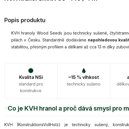
Popis produktu
KVH hranoly Wood Seeds jsou technicky sušené, čtyřstranně
pilách v Česku. Standardně dodáváme
nepohledovou kvali
stabilitou, přesným profilem a délkami až cca 13 m díky zubovi
Kvalita NSi
~15 % vlhkost
standard pro
technicky sušeno
délko
konstrukce
Co je KVH hranol a proč dává smysl pro 
01
KVH (KonstruktionsVollHolz) je technicky sušený, konstru