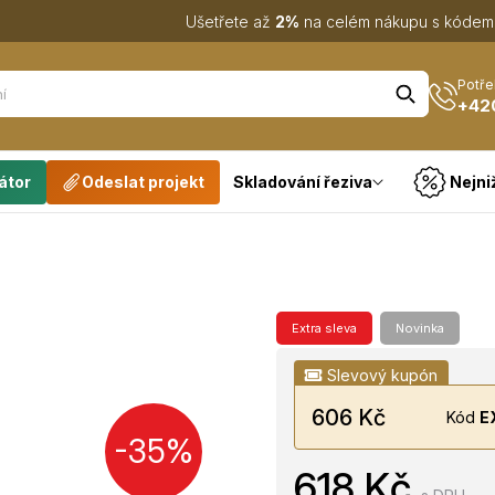
Ušetřete až
2%
na celém nákupu s kóde
Potře
+42
átor
Odeslat projekt
Skladování řeziva
Nejni
Extra sleva
Novinka
Slevový kupón
606 Kč
Kód
E
-35%
618 Kč