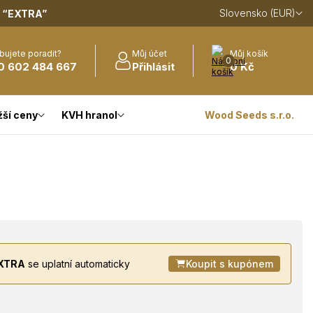
Slovensko (EUR)
m
“EXTRA”
bujete poradit?
Můj účet
Můj košík
0
0 602 484 667
Přihlásit
0 Kč
žší ceny
KVH hranol
Wood Seeds s.r.o.
XTRA
se uplatní automaticky
Koupit s kupónem