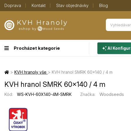
Doprava
Kontakt
Stav objednávky
Blog
Procházet kategorie
AI Konfigur
>
KVH hranoly vše
>
KVH hranol SMRK 60×140 / 4 m
KVH hranol SMRK 60×140 / 4 m
Woodseeds
Kód:
WS-KVH-60X140-4M-SMRK
Značka: