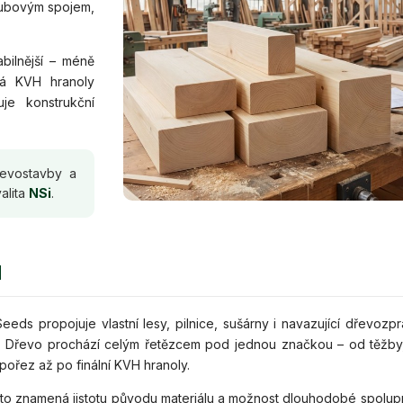
zubovým spojem,
bilnější – méně
vá KVH hranoly
je konstrukční
řevostavby a
alita
NSi
.
d
eds propojuje vlastní lesy, pilnice, sušárny i navazující dřevozpra
. Dřevo prochází celým řetězcem pod jednou značkou – od těžby
 pořez až po finální KVH hranoly.
 to znamená jistotu původu materiálu a možnost dlouhodobé spolup