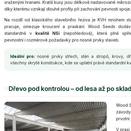
sraženými hranami. Kratší kusy jsou délkově nastavované mikro
díky kterému vznikají dlouhé profily při zachování pevnosti spoje.
Na rozdíl od klasického stavebního řeziva je KVH mnohem sta
pracuje, omezuje kroucení a praskání. Wood Seeds dodá
standardně v
kvalitě NSi
(nepohledová), která plně splňu
pevnostní i rozměrové požadavky pro nosné prvky staveb.
Ideální pro:
nosné prvky střech, stěn a stropů, krovy, d
všechny skryté konstrukce, kde se uplatní právě standardní kv
Dřevo pod kontrolou – od lesa až po skla
02
Wood Se
závody
prvotní
V praxi