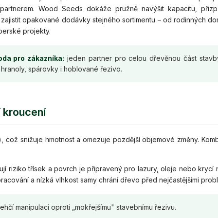
 partnerem. Wood Seeds dokáže pružně navýšit kapacitu, přizp
 zajistit opakované dodávky stejného sortimentu – od rodinných d
erské projekty.
da pro zákazníka:
jeden partner pro celou dřevěnou část stavb
hranoly, spárovky i hoblované řezivo.
í kroucení
b.), což snižuje hmotnost a omezuje pozdější objemové změny. Kom
í riziko třísek a povrch je připravený pro lazury, oleje nebo krycí n
cování a nízká vlhkost samy chrání dřevo před nejčastějšími prob
hčí manipulaci oproti „mokřejšímu" stavebnímu řezivu.