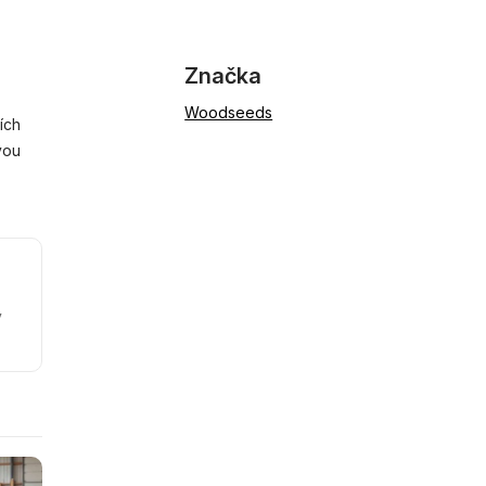
Značka
Woodseeds
ích
vou
y