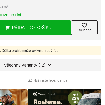
51 Kč
covních dní
PŘIDAT
DO KOŠÍKU
Oblíbené
.
Délku profilu může ovlivnit hrubý řez.
Všechny varianty (12)
Našli jste lepší cenu?