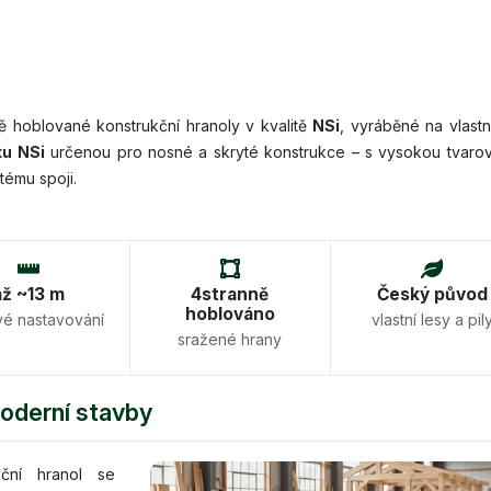
 hoblované konstrukční hranoly v kvalitě
NSi
, vyráběné na vlastn
tu NSi
určenou pro nosné a skryté konstrukce – s vysokou tvaro
tému spoji.
až ~13 m
4stranně
Český původ
hoblováno
vé nastavování
vlastní lesy a pil
sražené hrany
moderní stavby
kční hranol se