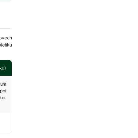
rovech
tetiku
ku)
mum
pní
cí.