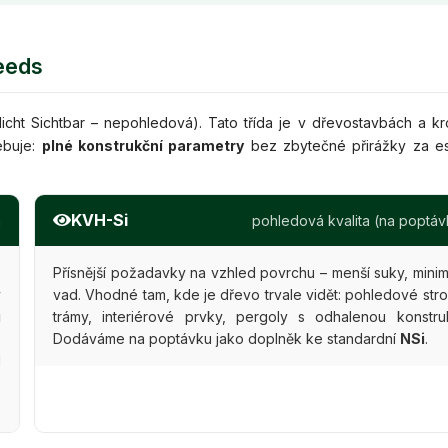
eeds
icht Sichtbar – nepohledová). Tato třída je v dřevostavbách a k
ebuje:
plné konstrukční parametry
bez zbytečné přirážky za es
KVH-Si
a
pohledová kvalita (na poptáv
,
Přísnější požadavky na vzhled povrchu – menší suky, mini
y
vad. Vhodné tam, kde je dřevo trvale vidět: pohledové stro
i
trámy, interiérové prvky, pergoly s odhalenou konstruk
s
Dodáváme na poptávku jako doplněk ke standardní
NSi
.
d
o