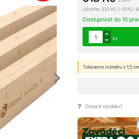
s DPH
Ušetříte 333 Kč (-35%)
9
Dostupnost do 10 pra
ks
Tolerance rozměru ± 1,5 cm
Dotaz k výrobku?