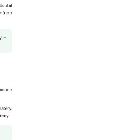
ůsobit
omů po
y –
binace
átěry.
lémy.