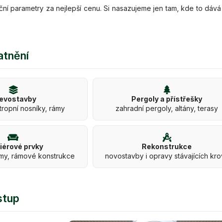
ční parametry za nejlepší cenu. Si nasazujeme jen tam, kde to dává
atnění
evostavby
Pergoly a přístřešky
tropní nosníky, rámy
zahradní pergoly, altány, terasy
riérové prvky
Rekonstrukce
my, rámové konstrukce
novostavby i opravy stávajících kr
stup