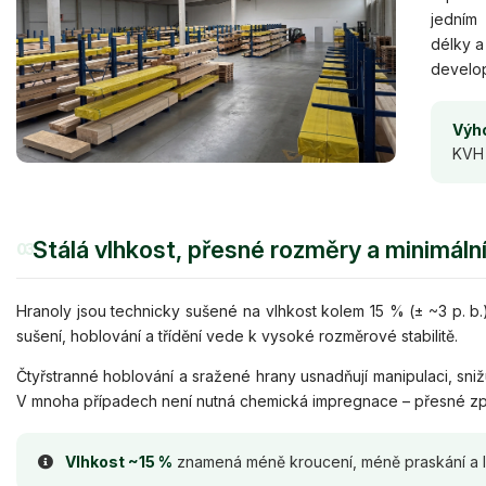
jedním
délky a
develop
Výho
KVH 
Stálá vlhkost, přesné rozměry a minimáln
03
Hranoly jsou technicky sušené na vlhkost kolem 15 % (± ~3 p. 
sušení, hoblování a třídění vede k vysoké rozměrové stabilitě.
Čtyřstranné hoblování a sražené hrany usnadňují manipulaci, snižuj
V mnoha případech není nutná chemická impregnace – přesné zpra
Vlhkost ~15 %
znamená méně kroucení, méně praskání a le