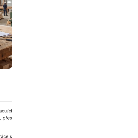
cující
, přes
ráce s