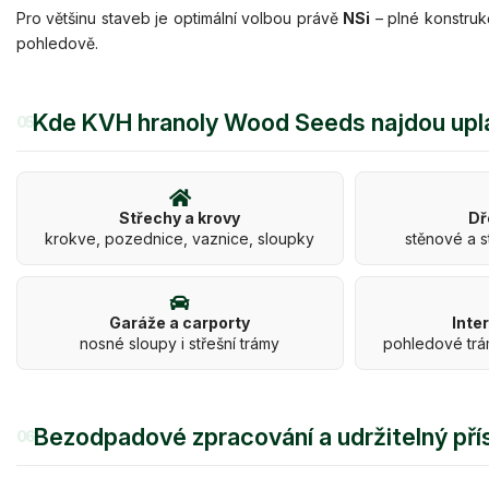
Pro většinu staveb je optimální volbou právě
NSi
– plné konstruk
pohledově.
Kde KVH hranoly Wood Seeds najdou upl
05
Střechy a krovy
Dř
krokve, pozednice, vaznice, sloupky
stěnové a s
Garáže a carporty
Inte
nosné sloupy i střešní trámy
pohledové trá
Bezodpadové zpracování a udržitelný pří
06