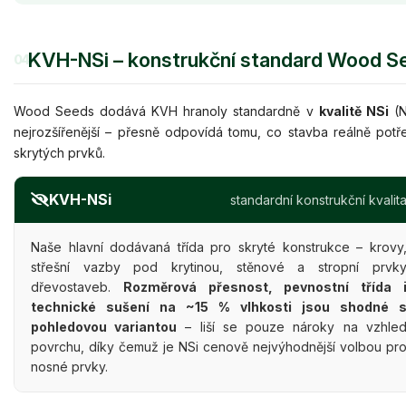
KVH-NSi – konstrukční standard Wood S
04
Wood Seeds dodává KVH hranoly standardně v
kvalitě NSi
(N
nejrozšířenější – přesně odpovídá tomu, co stavba reálně potř
skrytých prvků.
KVH-NSi
standardní konstrukční kvalit
Naše hlavní dodávaná třída pro skryté konstrukce – krovy
střešní vazby pod krytinou, stěnové a stropní prvk
dřevostaveb.
Rozměrová přesnost, pevnostní třída 
technické sušení na ~15 % vlhkosti jsou shodné 
pohledovou variantou
– liší se pouze nároky na vzhle
povrchu, díky čemuž je NSi cenově nejvýhodnější volbou pr
nosné prvky.