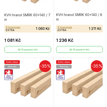
KVH hranol SMRK 60×140 / 8
KVH hranol SMRK 60×140 / 7
m
m
S kuponem
S kuponem
1 060 Kč
1 211 Kč
EXTRA
EXTRA
1 081 Kč
1 236 Kč
Do 10 pracovní dní
Do 10 pracovní dní
Extra sleva
Extra sleva
-35%
-35%
Novinka
Novinka