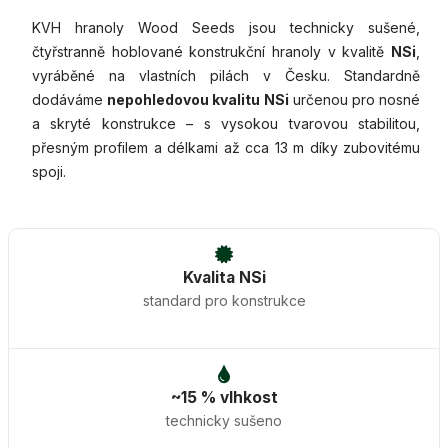
KVH hranoly Wood Seeds jsou technicky sušené,
čtyřstranně hoblované konstrukční hranoly v kvalitě
NSi
,
vyráběné na vlastních pilách v Česku. Standardně
dodáváme
nepohledovou kvalitu NSi
určenou pro nosné
a skryté konstrukce – s vysokou tvarovou stabilitou,
přesným profilem a délkami až cca 13 m díky zubovitému
spoji.
Kvalita NSi
standard pro konstrukce
~15 % vlhkost
technicky sušeno