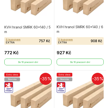
KVH hranol SMRK 60×140 / 6
KVH hranol SMRK 60×140 / 5
m
m
S kuponem
S kuponem
757 Kč
908 Kč
EXTRA
EXTRA
772 Kč
927 Kč
Do 10 pracovní dní
Do 10 pracovní dní
Extra sleva
Extra sleva
-35%
-35%
Novinka
Novinka