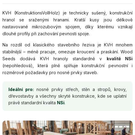
KVH (KonstruktionsVollHolz) je technicky sušený, konstrukční
hranol se sraženými hranami. Kratší kusy jsou délkově
nastavované mikrozubovým spojem, díky kterému vznikají
dlouhé profily při zachování pevnosti spoje.
Na rozdíl od klasického stavebního řeziva je KVH mnohem
stabilnější – méně pracuje, omezuje kroucení a praskání. Wood
Seeds dodává KVH hranoly standardně v
kvalitě NSi
(nepohledová), která plně splňuje konstrukční pevnostní i
rozměrové požadavky pro nosné prvky staveb.
Ideální pro:
nosné prvky střech, stěn a stropů, krovy,
dřevostavby a všechny skryté konstrukce, kde se uplatní
právě standardní kvalita
NSi
.