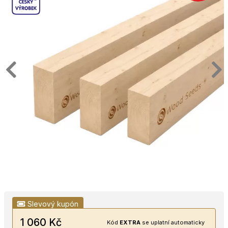
Slevový kupón
1 060 Kč
Kód
EXTRA
se uplatní automaticky