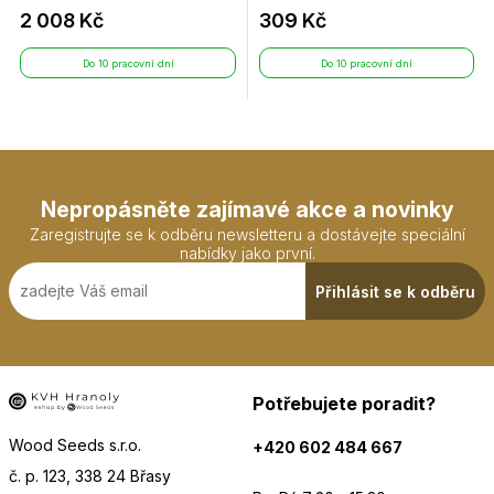
2 008 Kč
309 Kč
Do 10 pracovní dní
Do 10 pracovní dní
Nepropásněte zajímavé akce a novinky
Zaregistrujte se k odběru newsletteru a dostávejte speciální
nabídky jako první.
Přihlásit se k odběru
Potřebujete poradit?
Wood Seeds s.r.o.
+420 602 484 667
č. p. 123, 338 24 Břasy