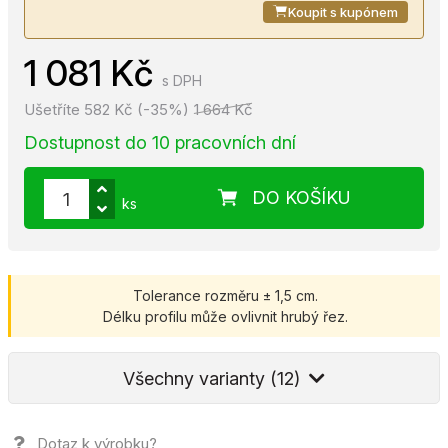
Koupit s kupónem
1 081 Kč
s DPH
Ušetříte 582 Kč (-35%)
1 664 Kč
Dostupnost do 10 pracovních dní
DO KOŠÍKU
ks
Tolerance rozměru ± 1,5 cm.
Délku profilu může ovlivnit hrubý řez.
Všechny varianty (12)
Dotaz k výrobku?