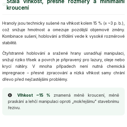
Stálá vlhkost, přesné rozměry a minimální
03
kroucení
Hranoly jsou technicky sušené na vlhkost kolem 15 % (± ~3 p. b.),
což snižuje hmotnost a omezuje pozdější objemové změny.
Kombinace sušení, hoblování a třídění vede k vysoké rozměrové
stabilitě.
Čtyřstranné hoblování a sražené hrany usnadňují manipulaci,
snižují riziko třísek a povrch je připravený pro lazury, oleje nebo
krycí nátěry. V mnoha případech není nutná chemická
impregnace – přesné zpracování a nízká vlhkost samy chrání
dřevo před nejčastějšími problémy.
Vlhkost ~15 %
znamená méně kroucení, méně
praskání a lehčí manipulaci oproti „mokřejšímu" stavebnímu
řezivu.