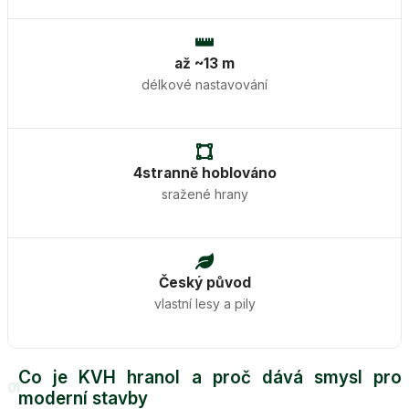
až ~13 m
délkové nastavování
4stranně hoblováno
sražené hrany
Český původ
vlastní lesy a pily
Co je KVH hranol a proč dává smysl pro
01
moderní stavby