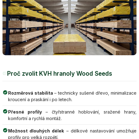
Proč zvolit KVH hranoly Wood Seeds
07
Rozměrová stabilita
– technicky sušené dřevo, minimalizace
kroucení a praskání i po letech.
Přesné profily
– čtyřstranné hoblování, sražené hrany,
komfortní a rychlá montáž.
Možnost dlouhých délek
– délkové nastavování umožňuje
profily pro velká rozpětí.