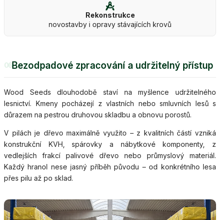
Rekonstrukce
novostavby i opravy stávajících krovů
Bezodpadové zpracování a udržitelný přístup
06
Wood Seeds dlouhodobě staví na myšlence udržitelného
lesnictví. Kmeny pocházejí z vlastních nebo smluvních lesů s
důrazem na pestrou druhovou skladbu a obnovu porostů.
V pilách je dřevo maximálně využito – z kvalitních částí vzniká
konstrukční KVH, spárovky a nábytkové komponenty, z
vedlejších frakcí palivové dřevo nebo průmyslový materiál.
Každý hranol nese jasný příběh původu – od konkrétního lesa
přes pilu až po sklad.