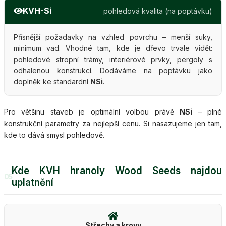
KVH-Si
pohledová kvalita (na poptávku)
Přísnější požadavky na vzhled povrchu – menší suky,
minimum vad. Vhodné tam, kde je dřevo trvale vidět:
pohledové stropní trámy, interiérové prvky, pergoly s
odhalenou konstrukcí. Dodáváme na poptávku jako
doplněk ke standardní
NSi
.
Pro většinu staveb je optimální volbou právě
NSi
– plné
konstrukční parametry za nejlepší cenu. Si nasazujeme jen tam,
kde to dává smysl pohledově.
Kde KVH hranoly Wood Seeds najdou
05
uplatnění
Střechy a krovy