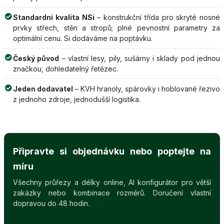
Standardní kvalita NSi
– konstrukční třída pro skryté nosné
prvky střech, stěn a stropů; plné pevnostní parametry za
optimální cenu. Si dodáváme na poptávku.
Český původ
– vlastní lesy, pily, sušárny i sklady pod jednou
značkou, dohledatelný řetězec.
Jeden dodavatel
– KVH hranoly, spárovky i hoblované řezivo
z jednoho zdroje, jednodušší logistika.
Připravte si objednávku nebo poptejte na
míru
Všechny průřezy a délky online, AI konfigurátor pro větší
zakázky nebo kombinace rozměrů. Doručení vlastní
dopravou do 48 hodin.