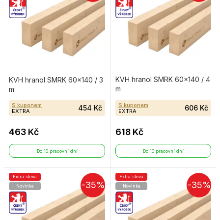
KVH hranol SMRK 60×140 / 4
KVH hranol SMRK 60×140 / 3
m
m
S kuponem
S kuponem
454 Kč
606 Kč
EXTRA
EXTRA
463 Kč
618 Kč
Do 10 pracovní dní
Do 10 pracovní dní
Extra sleva
Extra sleva
-35%
-35%
Novinka
Novinka