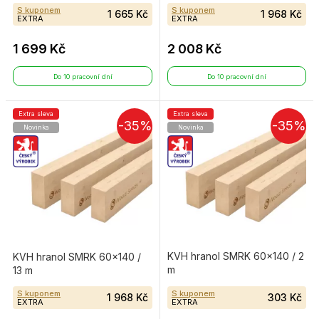
S kuponem
S kuponem
1 665 Kč
1 968 Kč
EXTRA
EXTRA
1 699 Kč
2 008 Kč
Do 10 pracovní dní
Do 10 pracovní dní
Extra sleva
Extra sleva
-35%
-35%
Novinka
Novinka
KVH hranol SMRK 60×140 / 2
KVH hranol SMRK 60×140 /
m
13 m
S kuponem
S kuponem
1 968 Kč
303 Kč
EXTRA
EXTRA