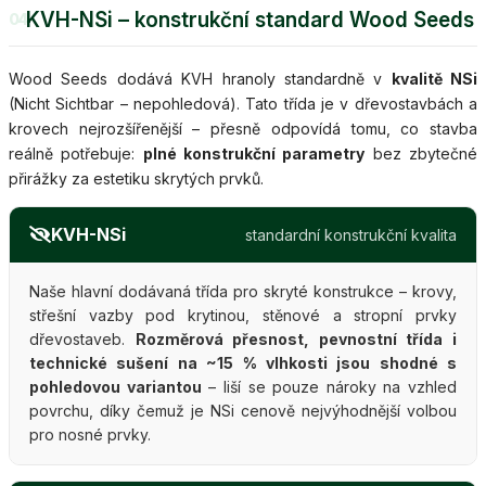
KVH-NSi – konstrukční standard Wood Seeds
04
Wood Seeds dodává KVH hranoly standardně v
kvalitě NSi
(Nicht Sichtbar – nepohledová). Tato třída je v dřevostavbách a
krovech nejrozšířenější – přesně odpovídá tomu, co stavba
reálně potřebuje:
plné konstrukční parametry
bez zbytečné
přirážky za estetiku skrytých prvků.
KVH-NSi
standardní konstrukční kvalita
Naše hlavní dodávaná třída pro skryté konstrukce – krovy,
střešní vazby pod krytinou, stěnové a stropní prvky
dřevostaveb.
Rozměrová přesnost, pevnostní třída i
technické sušení na ~15 % vlhkosti jsou shodné s
pohledovou variantou
– liší se pouze nároky na vzhled
povrchu, díky čemuž je NSi cenově nejvýhodnější volbou
pro nosné prvky.