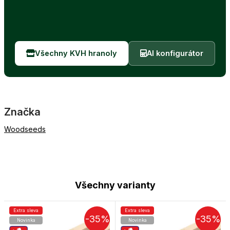
Všechny KVH hranoly
AI konfigurátor
Značka
Woodseeds
Všechny varianty
Extra sleva
Extra sleva
-35%
-35%
Novinka
Novinka