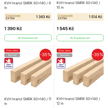
KVH hranol SMRK 60×140 /
KVH hranol SMRK 60×140 / 9
10 m
m
S kuponem
S kuponem
1 363 Kč
1 514 Kč
EXTRA
EXTRA
1 390 Kč
1 545 Kč
Do 10 pracovní dní
Do 10 pracovní dní
Extra sleva
Extra sleva
-35%
-35%
Novinka
Novinka
KVH hranol SMRK 60×140 /
KVH hranol SMRK 60×140 / 11
12 m
m