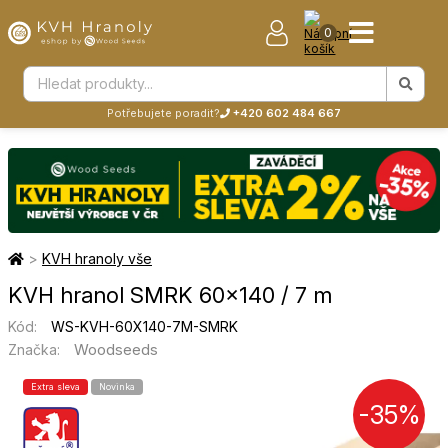
0
Potřebujete poradit?
+420 602 484 667
>
KVH hranoly vše
KVH hranol SMRK 60×140 / 7 m
Kód:
WS-KVH-60X140-7M-SMRK
Woodseeds
Značka:
Extra sleva
Novinka
-35%