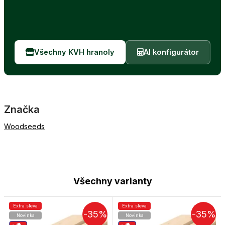
Všechny KVH hranoly
AI konfigurátor
Značka
Woodseeds
Všechny varianty
Extra sleva
Extra sleva
-35%
-35%
Novinka
Novinka