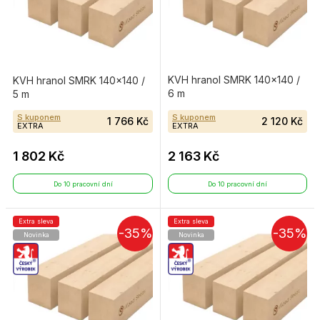
KVH hranol SMRK 140×140 /
KVH hranol SMRK 140×140 /
6 m
5 m
S kuponem
S kuponem
1 766 Kč
2 120 Kč
EXTRA
EXTRA
1 802 Kč
2 163 Kč
Do 10 pracovní dní
Do 10 pracovní dní
Extra sleva
Extra sleva
-35%
-35%
Novinka
Novinka