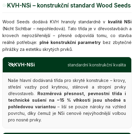
KVH-NSi – konstrukční standard Wood Seeds
04
Wood Seeds dodává KVH hranoly standardně v
kvalitě NSi
(Nicht Sichtbar – nepohledová). Tato třída je v dřevostavbách a
krovech nejrozšířenější – přesně odpovídá tomu, co stavba
reálně potřebuje:
plné konstrukční parametry
bez zbytečné
přirážky za estetiku skrytých prvků.
KVH-NSi
standardní konstrukční kvalita
Naše hlavní dodávaná třída pro skryté konstrukce – krovy,
střešní vazby pod krytinou, stěnové a stropní prvky
dřevostaveb.
Rozměrová přesnost, pevnostní třída i
technické sušení na ~15 % vlhkosti jsou shodné s
pohledovou variantou
– liší se pouze nároky na vzhled
povrchu, díky čemuž je NSi cenově nejvýhodnější volbou
pro nosné prvky.