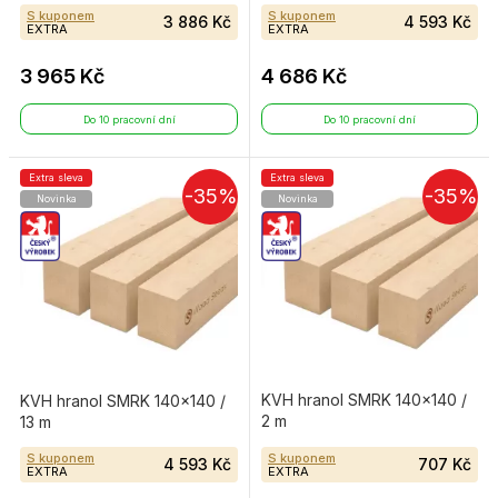
S kuponem
S kuponem
3 886 Kč
4 593 Kč
EXTRA
EXTRA
3 965 Kč
4 686 Kč
Do 10 pracovní dní
Do 10 pracovní dní
Extra sleva
Extra sleva
-35%
-35%
Novinka
Novinka
KVH hranol SMRK 140×140 /
KVH hranol SMRK 140×140 /
2 m
13 m
S kuponem
S kuponem
4 593 Kč
707 Kč
EXTRA
EXTRA