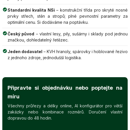
Standardní kvalita NSi
– konstrukční třída pro skryté nosné
prvky střech, stěn a stropů; plné pevnostní parametry za
optimální cenu. Si dodáváme na poptávku.
Český původ
– vlastní lesy, pily, sušárny i sklady pod jednou
značkou, dohledatelný řetězec.
Jeden dodavatel
– KVH hranoly, spárovky i hoblované řezivo
z jednoho zdroje, jednodušší logistika.
Připravte si objednávku nebo poptejte na
míru
Všechny průřezy a délky online, AI konfigurátor pro větší
zakázky nebo kombinace rozměrů. Doručení vlastní
dopravou do 48 hodin.