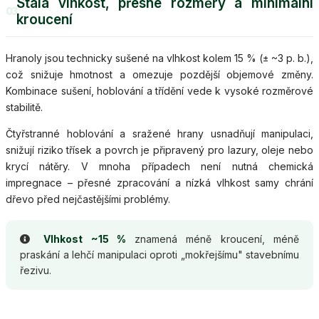
Stálá vlhkost, přesné rozměry a minimální
03
kroucení
Hranoly jsou technicky sušené na vlhkost kolem 15 % (± ~3 p. b.),
což snižuje hmotnost a omezuje pozdější objemové změny.
Kombinace sušení, hoblování a třídění vede k vysoké rozměrové
stabilitě.
Čtyřstranné hoblování a sražené hrany usnadňují manipulaci,
snižují riziko třísek a povrch je připravený pro lazury, oleje nebo
krycí nátěry. V mnoha případech není nutná chemická
impregnace – přesné zpracování a nízká vlhkost samy chrání
dřevo před nejčastějšími problémy.
Vlhkost ~15 %
znamená méně kroucení, méně
praskání a lehčí manipulaci oproti „mokřejšímu" stavebnímu
řezivu.