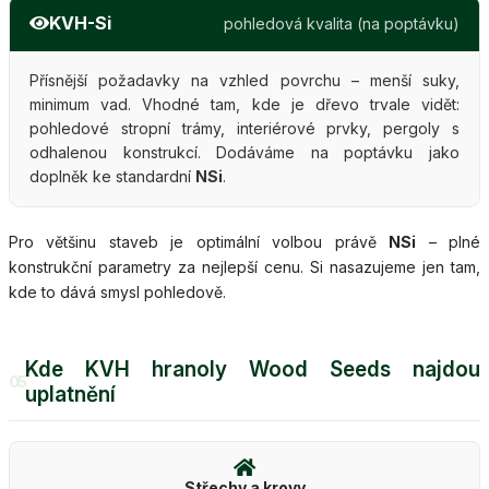
KVH-Si
pohledová kvalita (na poptávku)
Přísnější požadavky na vzhled povrchu – menší suky,
minimum vad. Vhodné tam, kde je dřevo trvale vidět:
pohledové stropní trámy, interiérové prvky, pergoly s
odhalenou konstrukcí. Dodáváme na poptávku jako
doplněk ke standardní
NSi
.
Pro většinu staveb je optimální volbou právě
NSi
– plné
konstrukční parametry za nejlepší cenu. Si nasazujeme jen tam,
kde to dává smysl pohledově.
Kde KVH hranoly Wood Seeds najdou
05
uplatnění
Střechy a krovy