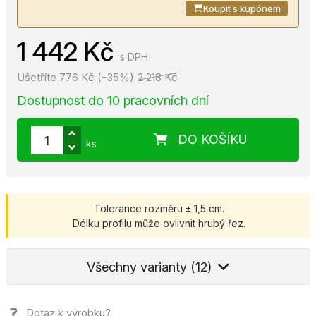
Koupit s kupónem
1 442 Kč
s DPH
Ušetříte 776 Kč (-35%)
2 218 Kč
Dostupnost do 10 pracovních dní
DO KOŠÍKU
ks
Tolerance rozměru ± 1,5 cm.
Délku profilu může ovlivnit hrubý řez.
Všechny varianty (12)
Dotaz k výrobku?