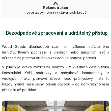
Rekonstrukce
novostavby i opravy stávajících krovů
Bezodpadové zpracování a udržitelný přístup
06
Wood Seeds dlouhodobě staví na myšlence udržitelného
lesnictví. Kmeny pocházejí z vlastních nebo smluvních lesů s
důrazem na pestrou druhovou skladbu a obnovu porostů.
V pilách je dřevo maximálně využito – z kvalitních částí vzniká
konstrukční KVH, spárovky a nábytkové komponenty, z
vedlejších frakcí palivové dřevo nebo průmyslový materiál.
Každý hranol nese jasný příběh původu – od konkrétního lesa
přes pilu až po sklad.