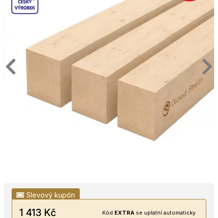
Slevový kupón
1 413 Kč
Kód
EXTRA
se uplatní automaticky