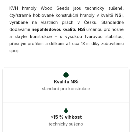
KVH hranoly Wood Seeds jsou technicky sušené,
čtyřstranně hoblované konstrukční hranoly v kvalitě
NSi
,
vyráběné na vlastních pilách v Česku. Standardně
dodáváme
nepohledovou kvalitu NSi
určenou pro nosné
a skryté konstrukce – s vysokou tvarovou stabilitou,
přesným profilem a délkami až cca 13 m díky zubovitému
spoji.
Kvalita NSi
standard pro konstrukce
~15 % vlhkost
technicky sušeno