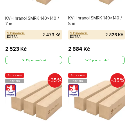
KVH hranol SMRK 140×140 /
KVH hranol SMRK 140×140 /
8 m
7 m
S kuponem
S kuponem
2 473 Kč
2 826 Kč
EXTRA
EXTRA
2 523 Kč
2 884 Kč
Do 10 pracovní dní
Do 10 pracovní dní
Extra sleva
Extra sleva
-35%
-35%
Novinka
Novinka