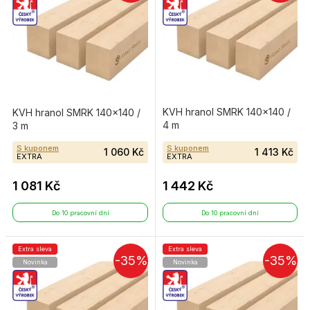
KVH hranol SMRK 140×140 /
KVH hranol SMRK 140×140 /
4 m
3 m
S kuponem
S kuponem
1 060 Kč
1 413 Kč
EXTRA
EXTRA
1 081 Kč
1 442 Kč
Do 10 pracovní dní
Do 10 pracovní dní
Extra sleva
Extra sleva
-35%
-35%
Novinka
Novinka