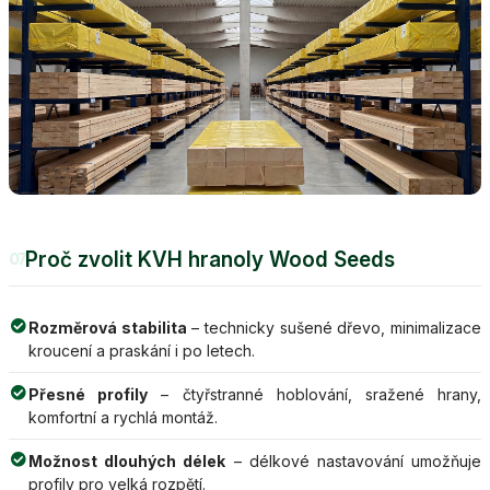
Proč zvolit KVH hranoly Wood Seeds
07
Rozměrová stabilita
– technicky sušené dřevo, minimalizace
kroucení a praskání i po letech.
Přesné profily
– čtyřstranné hoblování, sražené hrany,
komfortní a rychlá montáž.
Možnost dlouhých délek
– délkové nastavování umožňuje
profily pro velká rozpětí.