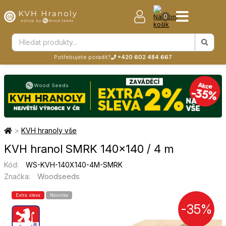
0
Potřebujete poradit?
+420 602 484 667
>
KVH hranoly vše
KVH hranol SMRK 140×140 / 4 m
Kód:
WS-KVH-140X140-4M-SMRK
Woodseeds
Značka:
Extra sleva
Novinka
-35%