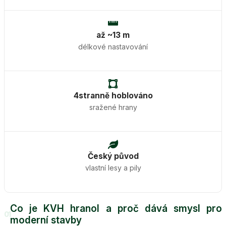
až ~13 m
délkové nastavování
4stranně hoblováno
sražené hrany
Český původ
vlastní lesy a pily
Co je KVH hranol a proč dává smysl pro
01
moderní stavby