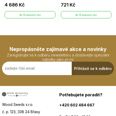
4 686 Kč
721 Kč
Do 10 pracovní dní
Do 10 pracovní dní
Nepropásněte zajímavé akce a novinky
Zaregistrujte se k odběru newsletteru a dostávejte speciální
nabídky jako první.
Přihlásit se k odběru
Potřebujete poradit?
Wood Seeds s.r.o.
+420 602 484 667
č. p. 123, 338 24 Břasy