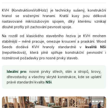
KVH (KonstruktionsVollHolz) je technicky sušený, konstrukční
hranol se sraženými hranami. Kratší kusy jsou délkově
nastavované mikrozubovým spojem, díky kterému vznikají
dlouhé profily při zachování pevnosti spoje.
Na rozdíl od klasického stavebního řeziva je KVH mnohem
stabilnější – méně pracuje, omezuje kroucení a praskání. Wood
Seeds dodává KVH hranoly standardně v
kvalitě NSi
(nepohledová), která plně splňuje konstrukční pevnostní i
rozměrové požadavky pro nosné prvky staveb.
Ideální pro:
nosné prvky střech, stěn a stropů, krovy,
dřevostavby a všechny skryté konstrukce, kde se uplatní
právě standardní kvalita
NSi
.