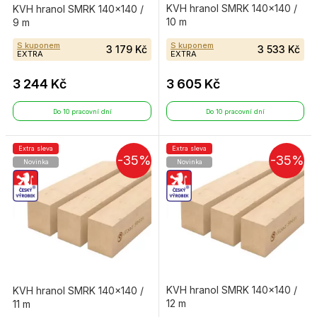
KVH hranol SMRK 140×140 /
KVH hranol SMRK 140×140 /
10 m
9 m
S kuponem
S kuponem
3 179 Kč
3 533 Kč
EXTRA
EXTRA
3 244 Kč
3 605 Kč
Do 10 pracovní dní
Do 10 pracovní dní
Extra sleva
Extra sleva
-35%
-35%
Novinka
Novinka
KVH hranol SMRK 140×140 /
KVH hranol SMRK 140×140 /
12 m
11 m