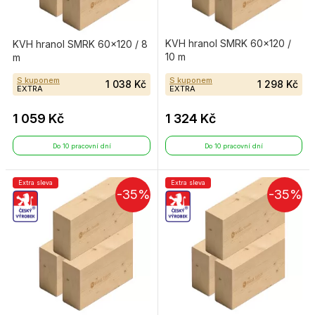
KVH hranol SMRK 60×120 /
KVH hranol SMRK 60×120 / 8
10 m
m
S kuponem
S kuponem
1 038 Kč
1 298 Kč
EXTRA
EXTRA
1 059 Kč
1 324 Kč
Do 10 pracovní dní
Do 10 pracovní dní
Extra sleva
Extra sleva
-35%
-35%