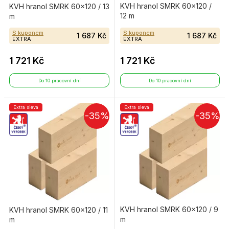
KVH hranol SMRK 60×120 /
KVH hranol SMRK 60×120 / 13
12 m
m
S kuponem
S kuponem
1 687 Kč
1 687 Kč
EXTRA
EXTRA
1 721 Kč
1 721 Kč
Do 10 pracovní dní
Do 10 pracovní dní
Extra sleva
Extra sleva
-35%
-35%
KVH hranol SMRK 60×120 / 9
KVH hranol SMRK 60×120 / 11
m
m