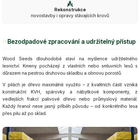
Rekonstrukce
novostavby i opravy stávajících krovů
Bezodpadové zpracování a udržitelný přístup
06
Wood Seeds dlouhodobě staví na myšlence udržitelného
lesnictví. Kmeny pocházejí z vlastních nebo smluvních lesů s
důrazem na pestrou druhovou skladbu a obnovu porostů.
V pilách je dřevo maximálně využito – z kvalitních částí vzniká
konstrukční KVH, spárovky a nábytkové komponenty, z
vedlejších frakcí palivové dřevo nebo průmyslový materiál.
Každý hranol nese jasný příběh původu – od konkrétního lesa
přes pilu až po sklad.