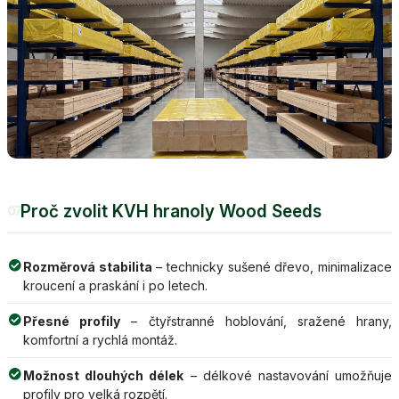
Proč zvolit KVH hranoly Wood Seeds
07
Rozměrová stabilita
– technicky sušené dřevo, minimalizace
kroucení a praskání i po letech.
Přesné profily
– čtyřstranné hoblování, sražené hrany,
komfortní a rychlá montáž.
Možnost dlouhých délek
– délkové nastavování umožňuje
profily pro velká rozpětí.