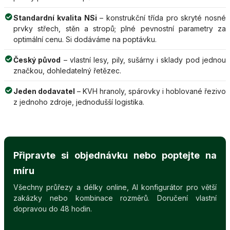
Standardní kvalita NSi
– konstrukční třída pro skryté nosné
prvky střech, stěn a stropů; plné pevnostní parametry za
optimální cenu. Si dodáváme na poptávku.
Český původ
– vlastní lesy, pily, sušárny i sklady pod jednou
značkou, dohledatelný řetězec.
Jeden dodavatel
– KVH hranoly, spárovky i hoblované řezivo
z jednoho zdroje, jednodušší logistika.
Připravte si objednávku nebo poptejte na
míru
Všechny průřezy a délky online, AI konfigurátor pro větší
zakázky nebo kombinace rozměrů. Doručení vlastní
dopravou do 48 hodin.