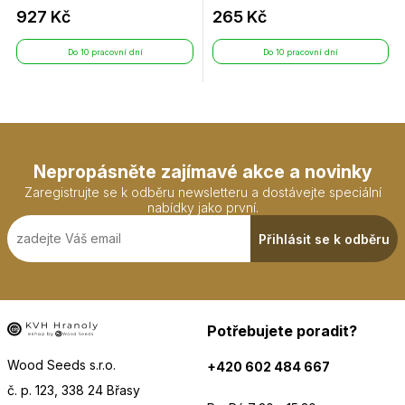
927 Kč
265 Kč
Do 10 pracovní dní
Do 10 pracovní dní
Nepropásněte zajímavé akce a novinky
Zaregistrujte se k odběru newsletteru a dostávejte speciální
nabídky jako první.
Přihlásit se k odběru
Potřebujete poradit?
Wood Seeds s.r.o.
+420 602 484 667
č. p. 123, 338 24 Břasy