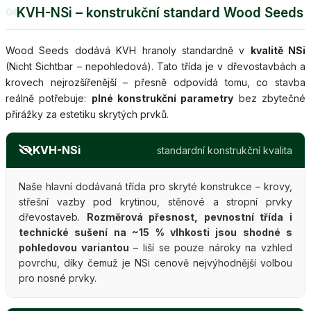
KVH-NSi – konstrukční standard Wood Seeds
04
Wood Seeds dodává KVH hranoly standardně v
kvalitě NSi
(Nicht Sichtbar – nepohledová). Tato třída je v dřevostavbách a
krovech nejrozšířenější – přesně odpovídá tomu, co stavba
reálně potřebuje:
plné konstrukční parametry
bez zbytečné
přirážky za estetiku skrytých prvků.
KVH-NSi
standardní konstrukční kvalita
Naše hlavní dodávaná třída pro skryté konstrukce – krovy,
střešní vazby pod krytinou, stěnové a stropní prvky
dřevostaveb.
Rozměrová přesnost, pevnostní třída i
technické sušení na ~15 % vlhkosti jsou shodné s
pohledovou variantou
– liší se pouze nároky na vzhled
povrchu, díky čemuž je NSi cenově nejvýhodnější volbou
pro nosné prvky.