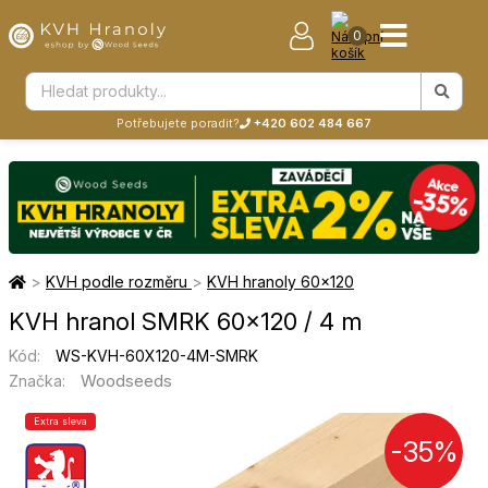
0
Potřebujete poradit?
+420 602 484 667
>
KVH podle rozměru
>
KVH hranoly 60×120
KVH hranol SMRK 60×120 / 4 m
Kód:
WS-KVH-60X120-4M-SMRK
Woodseeds
Značka:
Extra sleva
-35%