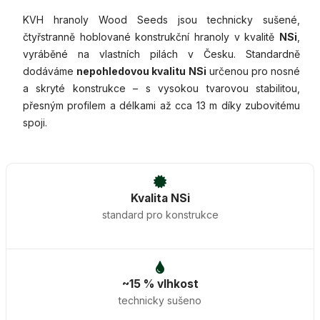
KVH hranoly Wood Seeds jsou technicky sušené,
čtyřstranně hoblované konstrukční hranoly v kvalitě
NSi
,
vyráběné na vlastních pilách v Česku. Standardně
dodáváme
nepohledovou kvalitu NSi
určenou pro nosné
a skryté konstrukce – s vysokou tvarovou stabilitou,
přesným profilem a délkami až cca 13 m díky zubovitému
spoji.
Kvalita NSi
standard pro konstrukce
~15 % vlhkost
technicky sušeno