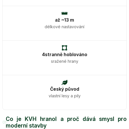
až ~13 m
délkové nastavování
4stranně hoblováno
sražené hrany
Český původ
vlastní lesy a pily
Co je KVH hranol a proč dává smysl pro
01
moderní stavby