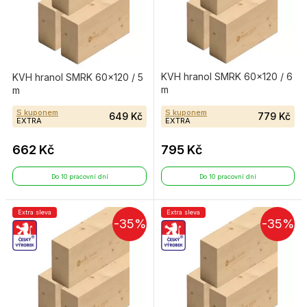
KVH hranol SMRK 60×120 / 6
KVH hranol SMRK 60×120 / 5
m
m
S kuponem
S kuponem
649 Kč
779 Kč
EXTRA
EXTRA
662 Kč
795 Kč
Do 10 pracovní dní
Do 10 pracovní dní
Extra sleva
Extra sleva
-35%
-35%