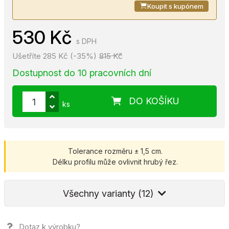
Koupit s kupónem
530 Kč
s DPH
Ušetříte 285 Kč (-35%)
815 Kč
Dostupnost do 10 pracovních dní
DO KOŠÍKU
ks
Tolerance rozměru ± 1,5 cm.
Délku profilu může ovlivnit hrubý řez.
Všechny varianty (12)
Dotaz k výrobku?