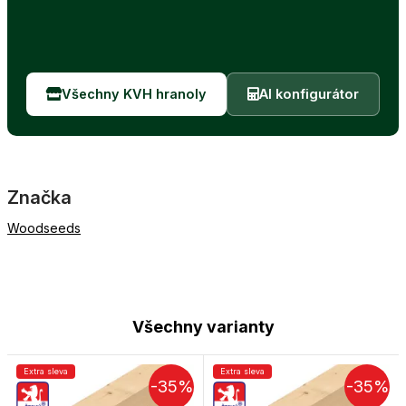
Všechny KVH hranoly
AI konfigurátor
Značka
Woodseeds
Všechny varianty
Extra sleva
Extra sleva
-35%
-35%