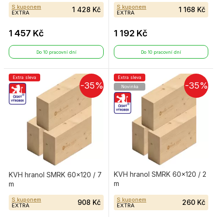
S kuponem
S kuponem
1 428 Kč
1 168 Kč
EXTRA
EXTRA
1 457 Kč
1 192 Kč
Do 10 pracovní dní
Do 10 pracovní dní
Extra sleva
Extra sleva
-35%
-35%
Novinka
KVH hranol SMRK 60×120 / 2
KVH hranol SMRK 60×120 / 7
m
m
S kuponem
S kuponem
908 Kč
260 Kč
EXTRA
EXTRA