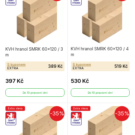
KVH hranol SMRK 60×120 / 4
KVH hranol SMRK 60×120 / 3
m
m
S kuponem
S kuponem
389 Kč
519 Kč
EXTRA
EXTRA
397 Kč
530 Kč
Do 10 pracovní dní
Do 10 pracovní dní
Extra sleva
Extra sleva
-35%
-35%