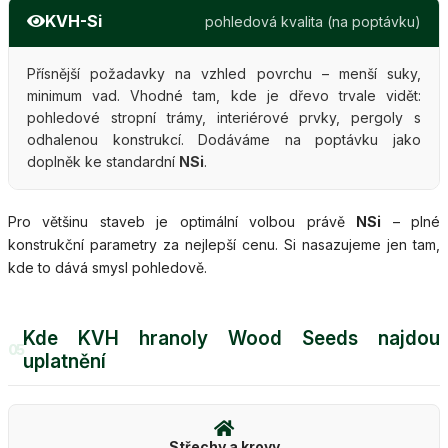
KVH-Si
pohledová kvalita (na poptávku)
Přísnější požadavky na vzhled povrchu – menší suky,
minimum vad. Vhodné tam, kde je dřevo trvale vidět:
pohledové stropní trámy, interiérové prvky, pergoly s
odhalenou konstrukcí. Dodáváme na poptávku jako
doplněk ke standardní
NSi
.
Pro většinu staveb je optimální volbou právě
NSi
– plné
konstrukční parametry za nejlepší cenu. Si nasazujeme jen tam,
kde to dává smysl pohledově.
Kde KVH hranoly Wood Seeds najdou
05
uplatnění
Střechy a krovy