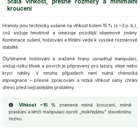
Stálá vlhkost, přesné rozměry a minimální
03
kroucení
Hranoly jsou technicky sušené na vlhkost kolem 15 % (± ~3 p. b.),
což snižuje hmotnost a omezuje pozdější objemové změny.
Kombinace sušení, hoblování a třídění vede k vysoké rozměrové
stabilitě.
Čtyřstranné hoblování a sražené hrany usnadňují manipulaci,
snižují riziko třísek a povrch je připravený pro lazury, oleje nebo
krycí nátěry. V mnoha případech není nutná chemická
impregnace – přesné zpracování a nízká vlhkost samy chrání
dřevo před nejčastějšími problémy.
Vlhkost ~15 %
znamená méně kroucení, méně
praskání a lehčí manipulaci oproti „mokřejšímu" stavebnímu
řezivu.