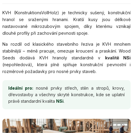
KVH (KonstruktionsVollHolz) je technicky sušený, konstrukční
hranol se sraženými hranami. Kratší kusy jsou délkově
nastavované mikrozubovým spojem, díky kterému vznikají
dlouhé profily při zachování pevnosti spoje.
Na rozdíl od klasického stavebního řeziva je KVH mnohem
stabilnější – méně pracuje, omezuje kroucení a praskání. Wood
Seeds dodává KVH hranoly standardně v
kvalitě NSi
(nepohledová), která plně splňuje konstrukční pevnostní i
rozměrové požadavky pro nosné prvky staveb.
Ideální pro:
nosné prvky střech, stěn a stropů, krovy,
dřevostavby a všechny skryté konstrukce, kde se uplatní
právě standardní kvalita
NSi
.