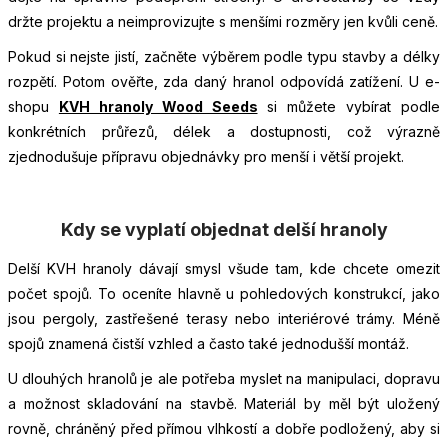
držte projektu a neimprovizujte s menšími rozměry jen kvůli ceně.
Pokud si nejste jistí, začněte výběrem podle typu stavby a délky
rozpětí. Potom ověřte, zda daný hranol odpovídá zatížení. U e-
shopu
KVH hranoly Wood Seeds
si můžete vybírat podle
konkrétních průřezů, délek a dostupnosti, což výrazně
zjednodušuje přípravu objednávky pro menší i větší projekt.
Kdy se vyplatí objednat delší hranoly
Delší KVH hranoly dávají smysl všude tam, kde chcete omezit
počet spojů. To oceníte hlavně u pohledových konstrukcí, jako
jsou pergoly, zastřešené terasy nebo interiérové trámy. Méně
spojů znamená čistší vzhled a často také jednodušší montáž.
U dlouhých hranolů je ale potřeba myslet na manipulaci, dopravu
a možnost skladování na stavbě. Materiál by měl být uložený
rovně, chráněný před přímou vlhkostí a dobře podložený, aby si