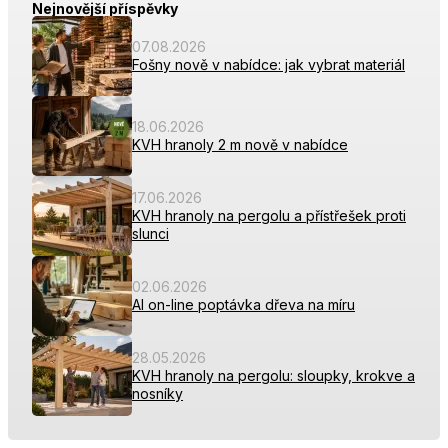
Nejnovější příspěvky
07.08.2026
Fošny nově v nabídce: jak vybrat materiál
18.06.2026
KVH hranoly 2 m nově v nabídce
17.06.2026
KVH hranoly na pergolu a přístřešek proti
slunci
02.06.2026
AI on-line poptávka dřeva na míru
28.05.2026
KVH hranoly na pergolu: sloupky, krokve a
nosníky