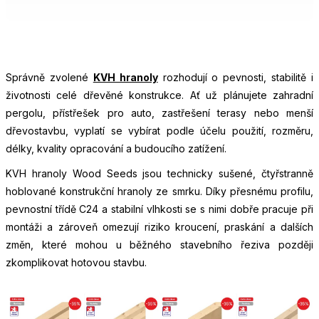
Správně zvolené
KVH hranoly
rozhodují o pevnosti, stabilitě i
životnosti celé dřevěné konstrukce. Ať už plánujete zahradní
pergolu, přístřešek pro auto, zastřešení terasy nebo menší
dřevostavbu, vyplatí se vybírat podle účelu použití, rozměru,
délky, kvality opracování a budoucího zatížení.
KVH hranoly Wood Seeds jsou technicky sušené, čtyřstranně
hoblované konstrukční hranoly ze smrku. Díky přesnému profilu,
pevnostní třídě C24 a stabilní vlhkosti se s nimi dobře pracuje při
montáži a zároveň omezují riziko kroucení, praskání a dalších
změn, které mohou u běžného stavebního řeziva později
zkomplikovat hotovou stavbu.