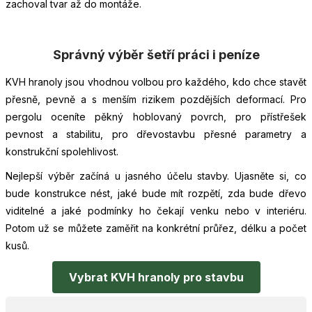
zachoval tvar až do montáže.
Správný výběr šetří práci i peníze
KVH hranoly jsou vhodnou volbou pro každého, kdo chce stavět
přesně, pevně a s menším rizikem pozdějších deformací. Pro
pergolu oceníte pěkný hoblovaný povrch, pro přístřešek
pevnost a stabilitu, pro dřevostavbu přesné parametry a
konstrukční spolehlivost.
Nejlepší výběr začíná u jasného účelu stavby. Ujasněte si, co
bude konstrukce nést, jaké bude mít rozpětí, zda bude dřevo
viditelné a jaké podmínky ho čekají venku nebo v interiéru.
Potom už se můžete zaměřit na konkrétní průřez, délku a počet
kusů.
Vybrat KVH hranoly pro stavbu