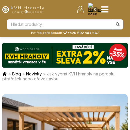
0
Potřebujete poradit?
+420 602 484 667
>
Blog
>
Novinky
>
Jak vybrat KVH hranoly na pergolu,
přístřešek nebo dřevostavbu