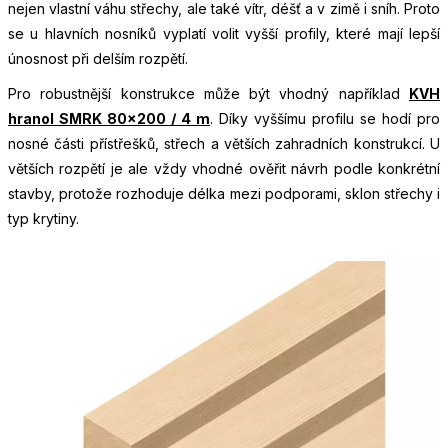
nejen vlastní váhu střechy, ale také vítr, déšť a v zimě i sníh. Proto
se u hlavních nosníků vyplatí volit vyšší profily, které mají lepší
únosnost při delším rozpětí.
Pro robustnější konstrukce může být vhodný například
KVH
hranol SMRK 80×200 / 4 m
. Díky vyššímu profilu se hodí pro
nosné části přístřešků, střech a větších zahradních konstrukcí. U
větších rozpětí je ale vždy vhodné ověřit návrh podle konkrétní
stavby, protože rozhoduje délka mezi podporami, sklon střechy i
typ krytiny.