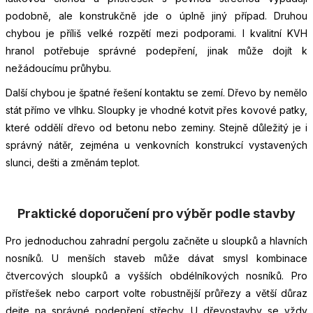
podobně, ale konstrukčně jde o úplně jiný případ. Druhou
chybou je příliš velké rozpětí mezi podporami. I kvalitní KVH
hranol potřebuje správné podepření, jinak může dojít k
nežádoucímu průhybu.
Další chybou je špatné řešení kontaktu se zemí. Dřevo by nemělo
stát přímo ve vlhku. Sloupky je vhodné kotvit přes kovové patky,
které oddělí dřevo od betonu nebo zeminy. Stejně důležitý je i
správný nátěr, zejména u venkovních konstrukcí vystavených
slunci, dešti a změnám teplot.
Praktické doporučení pro výběr podle stavby
Pro jednoduchou zahradní pergolu začněte u sloupků a hlavních
nosníků. U menších staveb může dávat smysl kombinace
čtvercových sloupků a vyšších obdélníkových nosníků. Pro
přístřešek nebo carport volte robustnější průřezy a větší důraz
dejte na správné podepření střechy. U dřevostavby se vždy