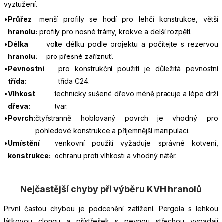
vyztužení.
Průřez
menší profily se hodí pro lehčí konstrukce, větší
hranolu:
profily pro nosné trámy, krokve a delší rozpětí.
Délka
volte délku podle projektu a počítejte s rezervou
hranolu:
pro přesné zaříznutí.
Pevnostní
pro konstrukční použití je důležitá pevnostní
třída:
třída C24.
Vlhkost
technicky sušené dřevo méně pracuje a lépe drží
dřeva:
tvar.
Povrch:
čtyřstranně hoblovaný povrch je vhodný pro
pohledové konstrukce a příjemnější manipulaci.
Umístění
venkovní použití vyžaduje správné kotvení,
konstrukce:
ochranu proti vlhkosti a vhodný nátěr.
Nejčastější chyby při výběru KVH hranolů
První častou chybou je podcenění zatížení. Pergola s lehkou
látkovou clonou a přístřešek s pevnou střechou vypadají