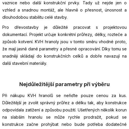
vaznice nebo další konstrukční prvky. Tady už nejde jen o
vzhled a snadnou montáž, ale hlavně o přesnost, únosnost a
dlouhodobou stabilitu celé stavby.
Pro dřevostavby je důležité pracovat s projektovou
dokumentací. Projekt určuje konkrétní průřezy, délky, rozteče a
způsob kotvení. KVH hranoly jsou v tomto směru vhodné proto,
že mají jasně dané parametry a přesné opracování. Díky tomu se
snadněji skládají do konstrukčních celků a dobře navazují na
další stavební materiály.
Nejdůležitější parametry při výběru
Při nákupu KVH hranolů se neřiďte pouze cenou za kus.
Důležitější je zvolit správný průřez a délku tak, aby konstrukce
odpovídala zatížení a způsobu použití. Ušetřených několik korun
na slabším hranolu se může rychle prodražit, pokud se
konstrukce začne prohýbat nebo bude potřeba dodatečné