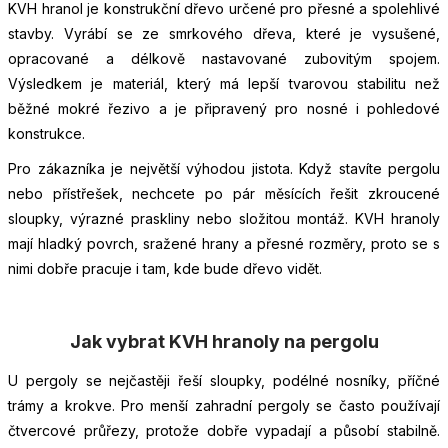
KVH hranol je konstrukční dřevo určené pro přesné a spolehlivé
stavby. Vyrábí se ze smrkového dřeva, které je vysušené,
opracované a délkově nastavované zubovitým spojem.
Výsledkem je materiál, který má lepší tvarovou stabilitu než
běžné mokré řezivo a je připravený pro nosné i pohledové
konstrukce.
Pro zákazníka je největší výhodou jistota. Když stavíte pergolu
nebo přístřešek, nechcete po pár měsících řešit zkroucené
sloupky, výrazné praskliny nebo složitou montáž. KVH hranoly
mají hladký povrch, sražené hrany a přesné rozměry, proto se s
nimi dobře pracuje i tam, kde bude dřevo vidět.
Jak vybrat KVH hranoly na pergolu
U pergoly se nejčastěji řeší sloupky, podélné nosníky, příčné
trámy a krokve. Pro menší zahradní pergoly se často používají
čtvercové průřezy, protože dobře vypadají a působí stabilně.